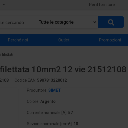
Per il fornitore
Perché noi
Outlet
Promozioni
filettati
 filettata 10mm2 12 vie 21512108
2108
Codice EAN:
5907813220012
Produttore:
SIMET
Colore:
Argento
Corrente nominale [A]:
57
Sezione nominale [mm²]:
10