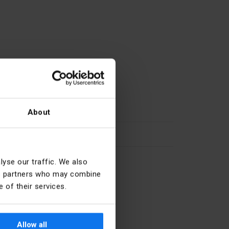
57
About
69
27.33.13.0
yse our traffic. We also
ics partners who may combine
 of their services.
e Ex-e -
No
Allow all