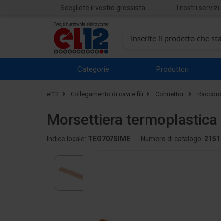
Scegliete il vostro grossista
I nostri servizi
Categorie
Produttori
el12
Collegamento di cavi e fili
Connettori
Raccordi 
Morsettiera termoplastica
Indice locale:
TEG707SIME
Numero di catalogo:
2151