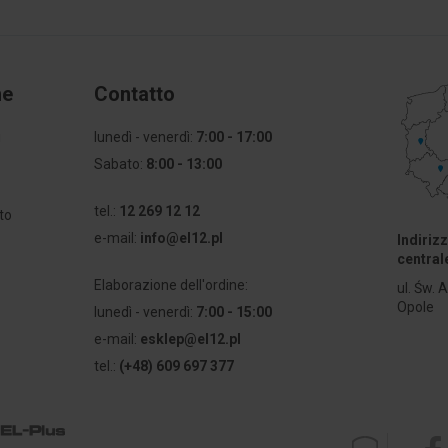
ne
Contatto
i
lunedì - venerdì:
7:00 - 17:00
Sabato:
8:00 - 13:00
a
tel.:
12 269 12 12
to
e-mail:
info@el12.pl
Indiriz
central
Elaborazione dell'ordine:
ul. Św. 
Opole
lunedì - venerdì:
7:00 - 15:00
e-mail:
esklep@el12.pl
tel.:
(+48) 609 697 377