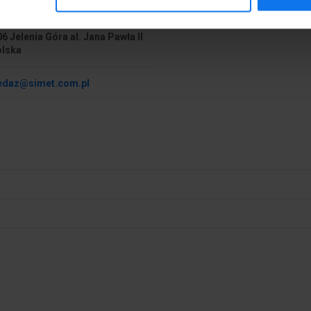
T S.A.
 6 mm²
Przekrój przyłączanego pr
6 Jelenia Góra al. Jana Pawła II
linkowego z końcówką tulej
olska
 10 mm²
Przekrój przyłączanego pr
edaz@simet.com.pl
wielożyłowego
Napięcie znamionowe
czenie śrubowe
Rodzaj połączenia elektryc
Liczba zacisków na biegun
aż bezpośredni
Materiał elementu izolacyjn
. 55 °C
Klasa palności materiału izo
zgodna z UL94
Kolor