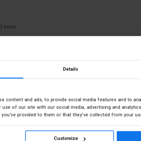
12 tracce
nto
Corrente nominale [A]
Details
Libra
cia
PKWIU
e content and ads, to provide social media features and to anal
 use of our site with our social media, advertising and analyt
t you’ve provided to them or that they’ve collected from your use
mm
Wykonanie przeciwwybuchow
Customize
potwierdzone