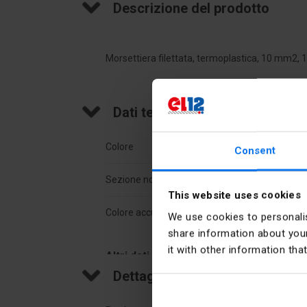
Descrizione del prodotto
Morsettiera filettata, termoplastica, 10 mm2, 
Dati tecnici
Colore
Arge
Consent
Sezione nominale [mm²]
10
This website uses cookies
Colore accurato
Aran
We use cookies to personalis
share information about your
it with other information tha
Altri dati tecnici
Dettagli del produttore
Odległość między osiami otworów
12 