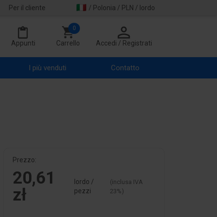
Per il cliente
/ Polonia / PLN / lordo
0
Appunti
Carrello
Accedi / Registrati
I più venduti
Contatto
Prezzo:
20,61
lordo /
(inclusa IVA
zł
pezzi
23%)