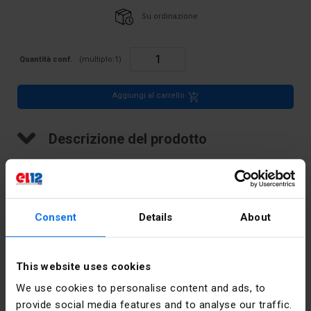
Su ordinazione
Quantità conf.
(multiplo:
1
)
Aggiungi al carrello
Descrizione del prodotto
Connettore per guida filettata, NUOVA serie, 4,0 mm2, TS 32.35,
1 traccia
Consent
Details
About
Dati tecnici
This website uses cookies
We use cookies to personalise content and ads, to
Numero di
1
provide social media features and to analyse our traffic.
tracce