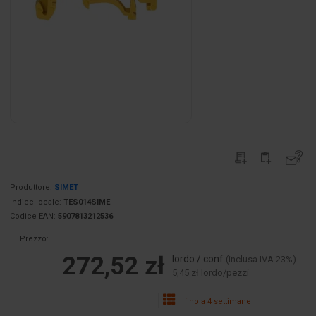
Produttore:
SIMET
Indice locale:
TES014SIME
Codice EAN:
5907813212536
Prezzo:
272,52 zł
lordo / conf.
(inclusa IVA 23%)
5,45 zł lordo/pezzi
fino a 4 settimane