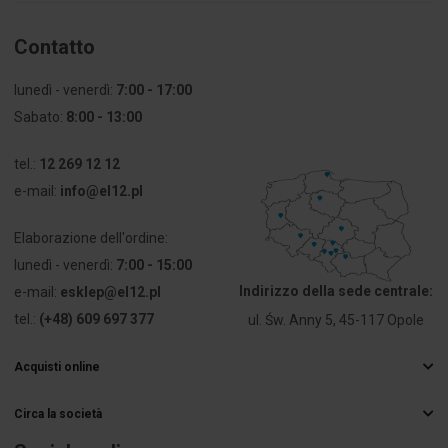
Sezione
4
Contatto
[mm²]
lunedì - venerdì:
7:00 - 17:00
Numero di
1
connettori
Sabato:
8:00 - 13:00
PKWIU
27.33.13.0
tel.:
12 269 12 12
e-mail:
info@el12.pl
Altri dati tecnici
Elaborazione dell'ordine:
lunedì - venerdì:
7:00 - 15:00
Przekrój
0.5 ... 4 mm²
przyłączanego
Indirizzo della sede centrale:
e-mail:
esklep@el12.pl
przewodu
tel.:
(+48) 609 697 377
ul. Św. Anny 5, 45-117 Opole
linkowego
bez
końcówki
Acquisti online
tulejkowej
Domande frequenti
Circa la società
Metodi di consegna
Przekrój
0 ... 0 mm²
Grossista elettrico
Pagamenti