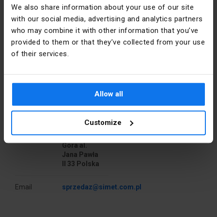
We also share information about your use of our site
with our social media, advertising and analytics partners
Colore
Giallo
who may combine it with other information that you’ve
provided to them or that they’ve collected from your use
Tensione
800
nominale [V]
of their services.
Corrente
32
Dettagli del produttore
nominale [A]
Allow all
Produttore
SIMET S.A.
Larghezza
34
[mm]
Customize
Indirizzo
58-506
Jelenia
Pezzi per
50
Góra al.
confezione
Jana Pawła
II 33 Polska
Libra
7.5
Email
sprzedaz@simet.com.pl
Altezza
44
[mm]