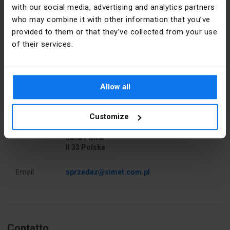
with our social media, advertising and analytics partners
who may combine it with other information that you’ve
Tensione
76
nominale [V]
provided to them or that they’ve collected from your use
of their services.
Corrente
500
Dettagli del produttore
nominale [A]
Produttore
SIMET S.A.
Allow all
Larghezza
44
[mm]
Indirizzo
58-506
Customize
Jelenia
Pezzi per
50
Góra al.
confezione
Jana Pawła
II 33 Polska
Libra
27
Email
sprzedaz@simet.com.pl
Altezza
44
[mm]
Sezione
16
Contatto
[mm²]