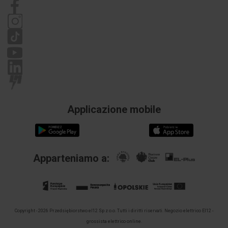
Przekrój
0 ... 0 mm²
Informativa sulla privacy
przyłączanego
Reclami
przewodu
linkowego z
końcówką
tulejkową
Przekrój
2.5 ... 16
przyłączanego
mm²
przewodu
jednodrutowego
Applicazione mobile
Przekrój
0 ... 0 mm²
przyłączanego
przewodu
wielożyłowego
Apparteniamo a:
Prąd
500 A
znamionowy
In
Copyright - 2026 Przedsiębiorstwo el12 Sp z o.o. Tutti i diritti riservati.
Negozio elettrico El12 -
grossista elettrico online.
Napięcie
76 V