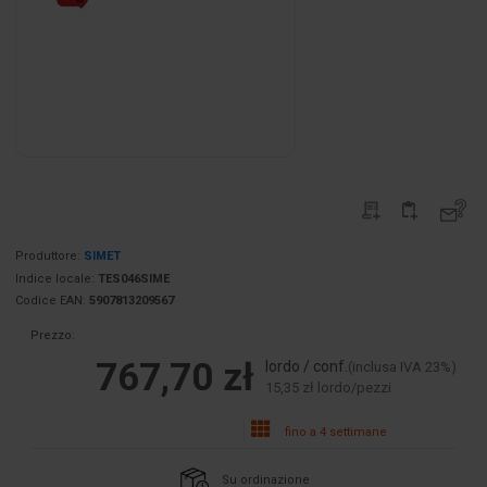
Produttore:
SIMET
Indice locale:
TES046SIME
Codice EAN:
5907813209567
Prezzo:
767,70 zł
lordo / conf.
(inclusa IVA 23%)
15,35 zł lordo/pezzi
fino a 4 settimane
Su ordinazione