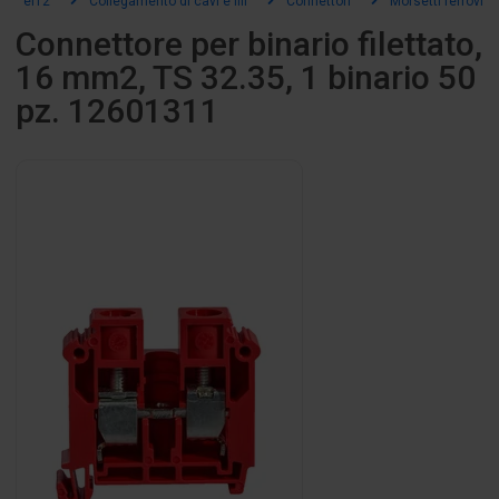
el12
Collegamento di cavi e fili
Connettori
Morsetti ferroviari
Connettore per binario filettato,
16 mm2, TS 32.35, 1 binario 50
pz. 12601311