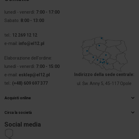
lunedì - venerdì:
7:00 - 17:00
Colore
Rosso
accurato
Sabato:
8:00 - 13:00
Numero di
1
tel.:
12 269 12 12
connettori
e-mail:
info@el12.pl
PKWIU
27.33.13.0
Elaborazione dell'ordine:
lunedì - venerdì:
7:00 - 15:00
Altri dati tecnici
Indirizzo della sede centrale:
e-mail:
esklep@el12.pl
tel.:
(+48) 609 697 377
ul. Św. Anny 5, 45-117 Opole
Przekrój
4 ... 16 mm²
przyłączanego
Acquisti online
przewodu
Domande frequenti
linkowego
bez
Circa la società
Metodi di consegna
końcówki
Grossista elettrico
Pagamenti
Social media
tulejkowej
Carriera
Diritto di recesso
Dettagli di contatto
Regolamenti