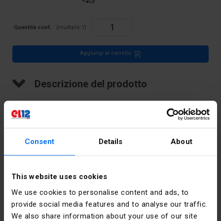
Quantità conf.
(multiplo:
1
)
Aggiungi al carrello
Descrizione del prodotto
Connettore per guida filettata, 16 mm2, TS 32.35, 1 traccia
Consent
Details
About
Dati tecnici
This website uses cookies
Numero di
1
We use cookies to personalise content and ads, to
tracce
provide social media features and to analyse our traffic.
We also share information about your use of our site
Colore
Rosso