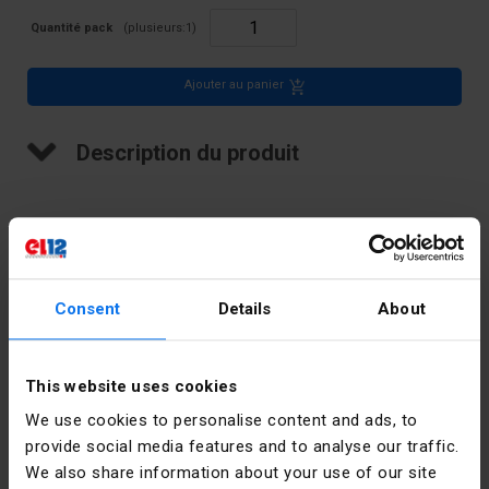
Quantité pack
(plusieurs:
1
)
Ajouter au panier
Description du produit
Tresse de masse, 1/8-6 pouce
Consent
Details
About
Données techniques
Couleur
Argent
This website uses cookies
We use cookies to personalise content and ads, to
Pièces dans
10
provide social media features and to analyse our traffic.
le paquet
We also share information about your use of our site