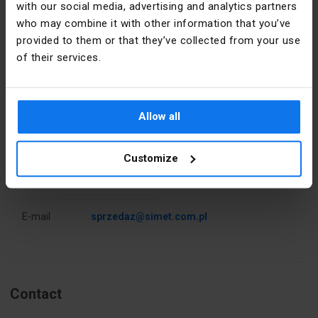
with our social media, advertising and analytics partners
Plage de
8-165
serrage
who may combine it with other information that you’ve
[mm]
provided to them or that they’ve collected from your use
Détails du fabricant
of their services.
Couleur
Métal
précise
Producteur
SIMET S.A.
PKWIU
27.12.40.0
Allow all
Adresse
58-506
Jelenia
Góra al.
Customize
Jana Pawła
II 33 Polska
E-mail
sprzedaz@simet.com.pl
Contact