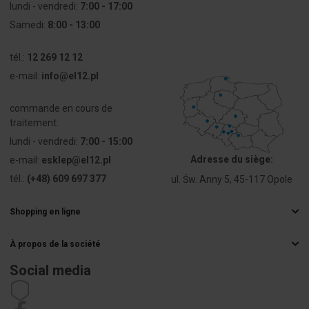
lundi - vendredi:
7:00 - 17:00
Samedi:
8:00 - 13:00
tél.:
12 269 12 12
e-mail:
info@el12.pl
commande en cours de
traitement:
lundi - vendredi:
7:00 - 15:00
Adresse du siège:
e-mail:
esklep@el12.pl
tél.:
(+48) 609 697 377
ul. Św. Anny 5, 45-117 Opole
Shopping en ligne
Questions fréquemment posées
À propos de la société
Méthodes de livraison
Grossiste électrique
Paiements
Social media
Carrière
Droit de rétractation
Coordonnées de l'acheteur
Règlement