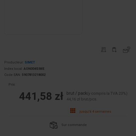
Producteur:
SIMET
Index local:
AON004SIME
Code EAN:
5907813218002
Prix:
441,58 zł
brut / pack
(y compris la TVA 23%)
44,16 zł brut/pcs.
jusqu'à 4 semaines
Sur commande