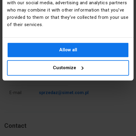
with our social media, advertising and analytics partners
Plage de
2015-08-18 
serrage
00:00:00
who may combine it with other information that you’ve
[mm]
provided to them or that they’ve collected from your use
Détails du fabricant
of their services.
Couleur
Métal
précise
Producteur
SIMET S.A.
PKWIU
27.12.40.0
Allow all
Adresse
58-506
Jelenia
Góra al.
Customize
Autres données techniques
Jana Pawła
II 33 Polska
Długość
136 mm
E-mail
sprzedaz@simet.com.pl
Contact