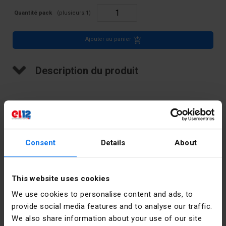
Quantité pack
(plusieurs:
1
)
Ajouter au panier
Description du produit
Sangle de mise à la terre, 1/8-3/8 pouce
Consent
Details
About
Données techniques
Couleur
Argent
This website uses cookies
We use cookies to personalise content and ads, to
Pièces dans
10
provide social media features and to analyse our traffic.
le paquet
We also share information about your use of our site