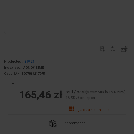
Producteur:
SIMET
Index local:
AON001SIME
Code EAN:
5907813217975
Prix:
165,46 zł
brut / pack
(y compris la TVA 23%)
16,55 zł brut/pcs.
jusqu'à 4 semaines
Sur commande