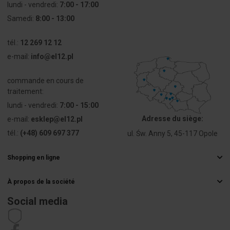
lundi - vendredi:
7:00 - 17:00
Samedi:
8:00 - 13:00
tél.:
12 269 12 12
e-mail:
info@el12.pl
commande en cours de
traitement:
lundi - vendredi:
7:00 - 15:00
Adresse du siège:
e-mail:
esklep@el12.pl
tél.:
(+48) 609 697 377
ul. Św. Anny 5, 45-117 Opole
Shopping en ligne
Questions fréquemment posées
À propos de la société
Méthodes de livraison
Grossiste électrique
Paiements
Social media
Carrière
Droit de rétractation
Coordonnées de l'acheteur
Règlement