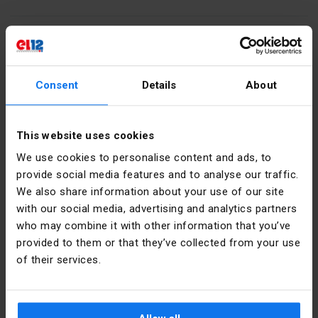
Kontakt
poniedziałek - piątek:
7:00 -
Consent
Details
About
17:00
sobota:
8:00 - 13:00
This website uses cookies
tel.:
12 269 12 12
We use cookies to personalise content and ads, to
email:
info@el12.pl
provide social media features and to analyse our traffic.
We also share information about your use of our site
obsługa zamówień:
with our social media, advertising and analytics partners
poniedziałek - piątek:
7:00 -
who may combine it with other information that you’ve
15:00
provided to them or that they’ve collected from your use
Adres siedziby głównej:
email:
esklep@el12.pl
of their services.
tel.:
(+48) 609 697 377
ul. Św. Anny 5, 45-117 Opole
Zakupy online