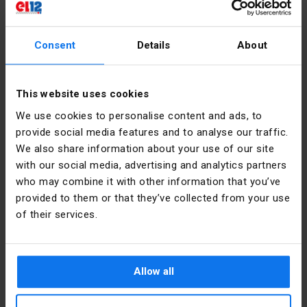
brancher et débrancher en toute sécurité
Longueur
102
[mm]
Boîtier en caoutchouc solide (TPE)
Consent
Details
About
Entrée de câble optimale avec protection anti-torsion
Couleur
Noir
(joint à membrane)
Anneau de renfort (prolonge la durée de vie de l'entrée
This website uses cookies
Matériel
Boîtier : 
de câble)
Caoutchouc, 
We use cookies to personalise content and ads, to
Insert : 
< li>Démontage facile du corps
provide social media features and to analyse our traffic.
Polyamide
Montage et démontage faciles de la section de courant
Détails du fabricant
We also share information about your use of our site
Collier de câble interne
with our social media, advertising and analytics partners
Tension
230
nominale [V]
Producteur
PCE Polska
Éléments de serrage faciles à utiliser
who may combine it with other information that you’ve
Sp. z o.o.
provided to them or that they’ve collected from your use
Tous les vis sont facilement accessibles d'un côté
Courant
16
of their services.
Borne PE placée au centre (pas besoin de raccourcir les
nominal [A]
Adresse
58-200
fils (L et N)
Dzierżoniów
Podwalna
Entrée de câble en entonnoir
Famille
TAUREAU2
8A Polska
Allow all
Niveau de
IP54
E-mail
pce@pce.pl
sécurité