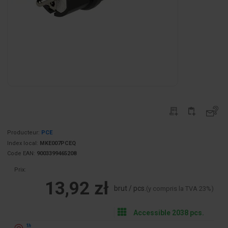
Producteur:
PCE
Index local:
MKE007PCEQ
Code EAN:
9003399465208
Prix:
13,92 zł
brut / pcs.
(y compris la TVA 23%)
Accessible 2038 pcs.