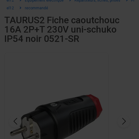
el12
Équipement électrique
Répartiteurs, fiches, prises
Pris
el12
recommandé
TAURUS2 Fiche caoutchouc
16A 2P+T 230V uni-schuko
IP54 noir 0521-SR