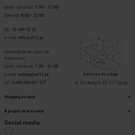
Styk
Blaszki
lundi - vendredi:
7:00 - 17:00
ochronny
uziemiające
Samedi:
8:00 - 13:00
tél.:
12 269 12 12
e-mail:
info@el12.pl
commande en cours de
traitement:
lundi - vendredi:
7:00 - 15:00
Adresse du siège:
e-mail:
esklep@el12.pl
tél.:
(+48) 609 697 377
ul. Św. Anny 5, 45-117 Opole
Shopping en ligne
Questions fréquemment posées
À propos de la société
Méthodes de livraison
Grossiste électrique
Paiements
Social media
Carrière
Droit de rétractation
Coordonnées de l'acheteur