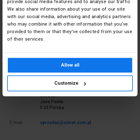
[mm]
25 mm)
provide social media features and to analyse our traffic.
We also share information about your use of our site
Accessoires assortis à la boîte :
Couleur
Gris
with our social media, advertising and analytics partners
Connecteurs de branche : ZPT 4x2.5, ZPT 5x2.5,
who may combine it with other information that you’ve
ZPT 4x4.0, ZPT 5x4.0, ZPT 5x10
Forme
Carré
provided to them or that they’ve collected from your use
of their services.
Matériel
PE
Détails du fabricant
Installation
Monté en 
Allow all
surface
Producteur
SIMET S.A.
Couverture
Oui
Customize
Adresse
58-506
Jelenia
Góra al.
Taper
Mural
Jana Pawła
II 33 Polska
Niveau de
IP54
sécurité
E-mail
sprzedaz@simet.com.pl
Largeur
98
[mm]