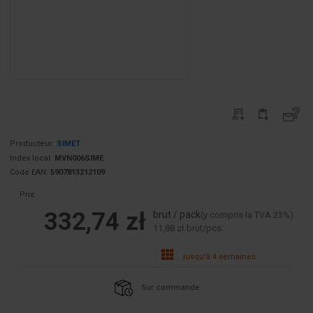
Producteur:
SIMET
Index local:
MVN006SIME
Code EAN:
5907813212109
Prix:
332,74 zł
brut / pack
(y compris la TVA 23%)
11,88 zł brut/pcs.
jusqu'à 4 semaines
Sur commande