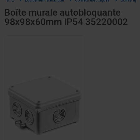
el12
Équipement électrique
Coffrets électriques
Boîtes app
Boîte murale autobloquante
98x98x60mm IP54 35220002