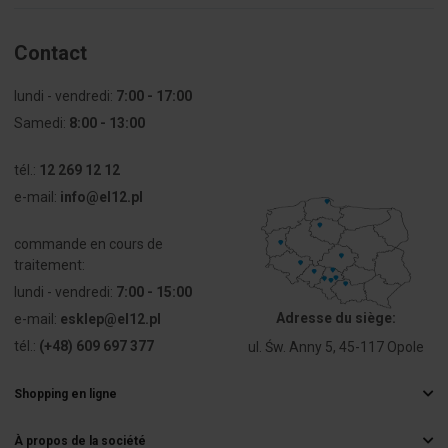
Pièces dans
28
Contact
le paquet
lundi - vendredi:
7:00 - 17:00
Taper
ramification
Samedi:
8:00 - 13:00
Hauteur
98
tél.:
12 269 12 12
[mm]
e-mail:
info@el12.pl
Auto-
Oui
extinguible
commande en cours de
traitement:
Résistance
N'est pas 
lundi - vendredi:
7:00 - 15:00
au feu
applicable
Adresse du siège:
e-mail:
esklep@el12.pl
tél.:
(+48) 609 697 377
ul. Św. Anny 5, 45-117 Opole
Résistance
650
au feu [°C]
Shopping en ligne
Questions fréquemment posées
Pour les
N'est pas 
À propos de la société
Méthodes de livraison
équipements
applicable