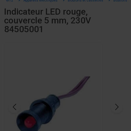
el12
Appareils électriques
Boutons et cassettes
Boutons et
Indicateur LED rouge,
couvercle 5 mm, 230V
84505001