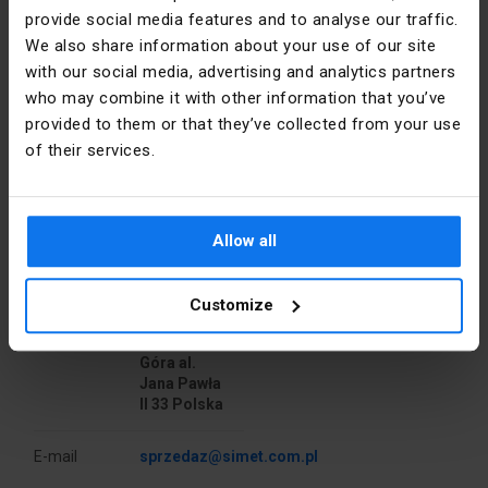
Couleur
Rouge
provide social media features and to analyse our traffic.
En particulier, ils se caractérisent par :|
We also share information about your use of our site
Tension
230
with our social media, advertising and analytics partners
nominale [V]
who may combine it with other information that you’ve
provided to them or that they’ve collected from your use
longue durée de vie (à 6 h/jour - min. 12 ans)
Couleur
Rouge
of their services.
précise
PKWIU
26.11.22.0
Détails du fabricant
haute luminance
Allow all
< br/>
Producteur
SIMET S.A.
Autres données techniques
Customize
résistance aux surtensions
Adresse
58-506
Liczba
1
Jelenia
sygnalizatorów
Góra al.
świetlnych
Jana Pawła
installation facile
II 33 Polska
Kolor
Czerwony
soczewek
E-mail
sprzedaz@simet.com.pl
faible consommation d'énergie