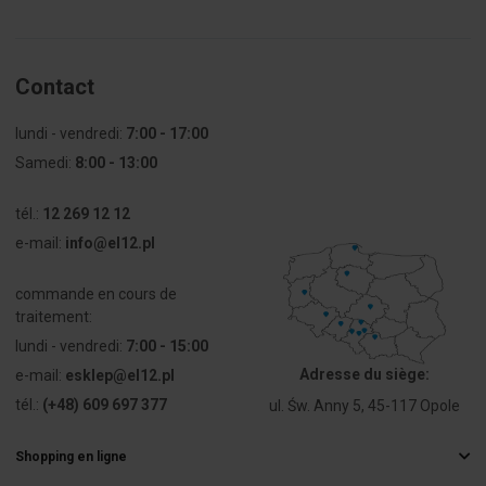
Rodzaj
LED
trzonka
fiabilité
Zawiera
Oui
Contact
źródło
światła
Degré de protection IP20
lundi - vendredi:
7:00 - 17:00
Samedi:
8:00 - 13:00
Znamionowe
230 ... 230 V
napięcie
tél.:
pracy Ue
12 269 12 12
Câble de raccordement LGy 0,5 mm2.
e-mail:
info@el12.pl
Rodzaj
AC/DC
En utilisant la rondelle de réduction pr 13/22, il est possible de
napięcia
commande en cours de
monter les lampes klp 10 et klp 20 dans des trous de fixation ø
traitement:
22.
Rodzaj
Połączenie
lundi - vendredi:
7:00 - 15:00
połączenia
śrubowe
Adresse du siège:
e-mail:
esklep@el12.pl
elektrycznego
La lampe est fabriquée avec une couleur de lumière rouge.
tél.:
(+48) 609 697 377
ul. Św. Anny 5, 45-117 Opole
Kształt
Okrągły
soczewki
Shopping en ligne
Questions fréquemment posées