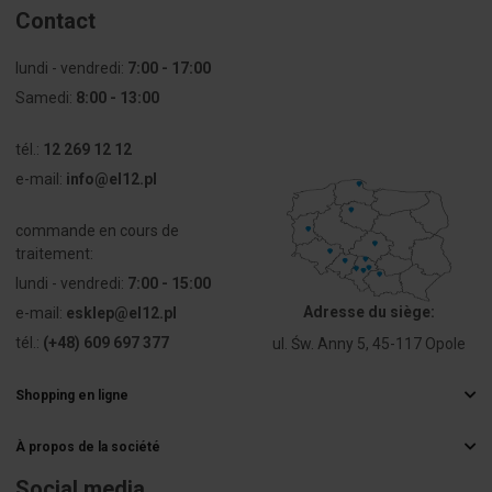
Materiał
Tworzywo
Contact
pierścienia
sztuczne
czołowego
lundi - vendredi:
7:00 - 17:00
Samedi:
Kolor
8:00 - 13:00
Szary
pierścienia
czołowego
tél.:
12 269 12 12
e-mail:
info@el12.pl
Stopień
IP65
ochrony (IP)
commande en cours de
części
traitement:
czołowej
lundi - vendredi:
7:00 - 15:00
Stopień
Inne
Adresse du siège:
e-mail:
esklep@el12.pl
ochrony
tél.:
(+48) 609 697 377
ul. Św. Anny 5, 45-117 Opole
części
frontowej
(NEMA)
Shopping en ligne
Questions fréquemment posées
À propos de la société
Méthodes de livraison
Grossiste électrique
Paiements
Social media