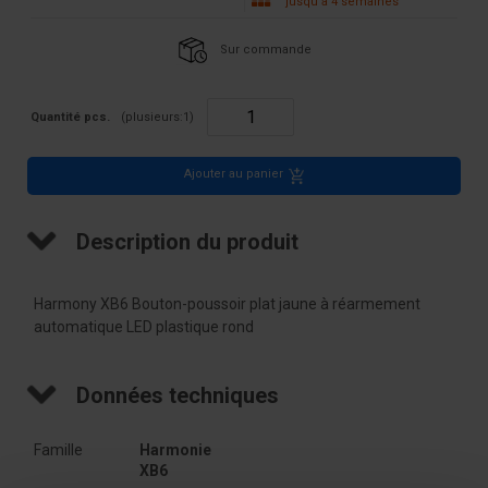
jusqu'à 4 semaines
Sur commande
Quantité pcs.
(plusieurs:
1
)
Ajouter au panier
Description du produit
Harmony XB6 Bouton-poussoir plat jaune à réarmement
automatique LED plastique rond
Données techniques
Famille
Harmonie 
XB6