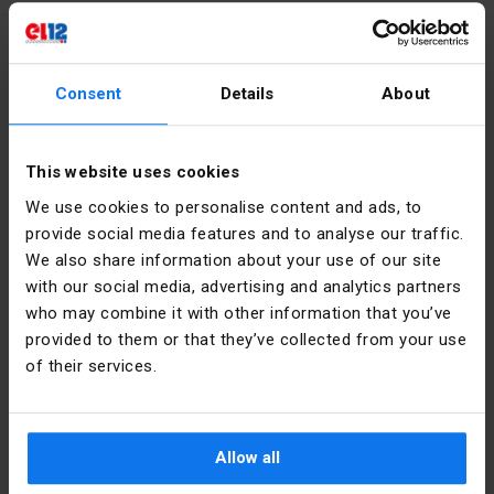
PKWIU
27.11.61.0
Consent
Details
About
Autres données techniques
Kolor
Żółty
Détails du fabricant
This website uses cookies
przycisku
We use cookies to personalise content and ads, to
Producteur
Schneider
Liczba
1
provide social media features and to analyse our traffic.
Electric
pozycji
We also share information about your use of our site
Polska
sterowniczych
with our social media, advertising and analytics partners
who may combine it with other information that you’ve
Adresse
02-673
Kształt
Okrągły
provided to them or that they’ve collected from your use
Warszawa
soczewki
Konstruktorska
of their services.
12 Polska
Średnica
16.2 mm
otworu
E-mail
poland.helpdesk@se.com
Allow all
Rodzaj
Płaski