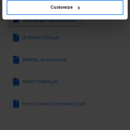
Fichiers à télécharger
przycisku
Customize
Z
Oui
podświetleniem
Télécharger tous les fichiers
Z pokrywą
Non
UE-NVE6415200.pdf
ochronną
Z nadrukiem
Non
ZB6AW5_document.pdf
Bez
Non
samopowrotu
156007703A55.pdf
Z
Oui
samopowrotem
Product Safety Information (1).pdf
Z
Oui
pierścieniem
czołowym