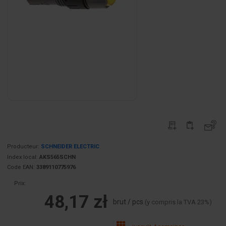
Producteur:
SCHNEIDER ELECTRIC
Index local:
AKS565SCHN
Code EAN:
3389110775976
Prix:
48,17 zł
brut / pcs.
(y compris la TVA 23%)