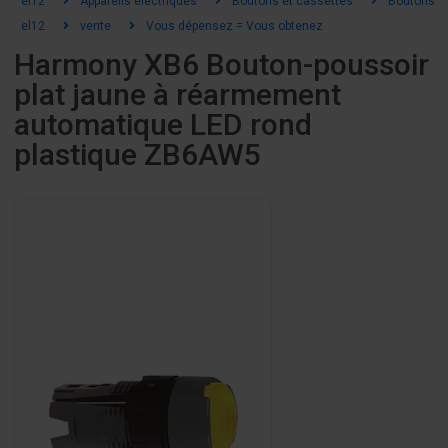
el12
Appareils électriques
Boutons et cassettes
Boutons et
el12
vente
Vous dépensez = Vous obtenez
Harmony XB6 Bouton-poussoir
plat jaune à réarmement
automatique LED rond
plastique ZB6AW5