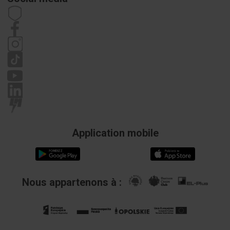
Carrière
Droit de rétractation
Coordonnées de l'acheteur
Règlement
Politique de confidentialité
Réclamations
Application mobile
Nous appartenons à :