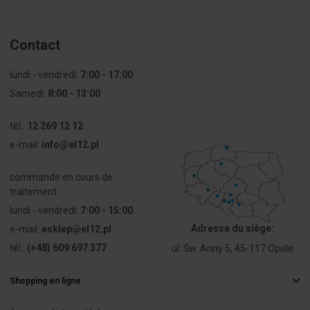
światła
Sposób
Połączenie
Contact
przyłączenia
śrubowe
obwodu
lundi - vendredi:
7:00 - 17:00
pomocniczego
Samedi:
8:00 - 13:00
Kolor lampy
Biały
tél.:
12 269 12 12
e-mail:
info@el12.pl
Sposób
Montaż
mocowania
czołowy
commande en cours de
traitement:
lundi - vendredi:
7:00 - 15:00
Adresse du siège:
e-mail:
esklep@el12.pl
tél.:
(+48) 609 697 377
ul. Św. Anny 5, 45-117 Opole
Shopping en ligne
Questions fréquemment posées