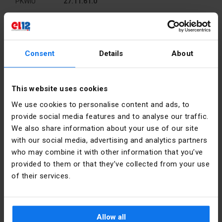
PKWIU
27.11.61.0
Autres données techniques
Consent
Details
About
Wbudowany
Non
Détails du fabricant
transformator
Producteur
Schneider
This website uses cookies
Z
Non
Electric
wbudowanym
We use cookies to personalise content and ads, to
Polska
rezystorem
provide social media features and to analyse our traffic.
ograniczającym
We also share information about your use of our site
Adresse
02-673
Warszawa
with our social media, advertising and analytics partners
Zawiera
Oui
Konstruktorska
źródło
who may combine it with other information that you’ve
12 Polska
światła
provided to them or that they’ve collected from your use
of their services.
E-mail
poland.helpdesk@se.com
Z
Oui
wbudowaną
diodą
Fichiers à télécharger
Allow all