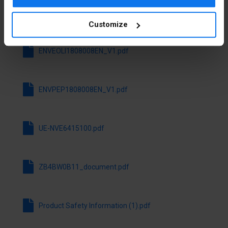
Oprawka
Brak
Télécharger tous les fichiers
Customize
Napięcie
24 ... 24 V
znamionowe
Ue przy AC
ENVEOLI1808008EN_V1.pdf
50 Hz
Napięcie
24 ... 24 V
ENVPEP1808008EN_V1.pdf
znamionowe
Ue przy AC
60 Hz
UE-NVE6415100.pdf
Napięcie
24 ... 24 V
znamionowe
Ue przy DC
ZB4BW0B11_document.pdf
Rodzaj
AC/DC
napięcia
sterowania
Product Safety Information (1).pdf
Źródło
LED