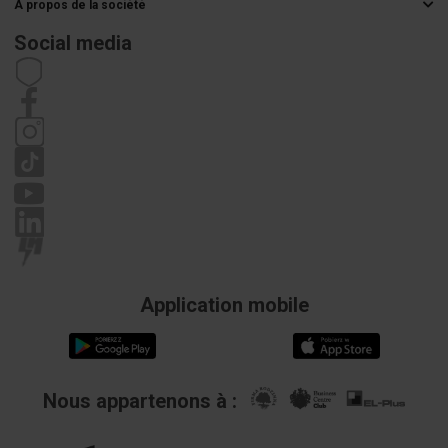
À propos de la société
Méthodes de livraison
Grossiste électrique
Paiements
Social media
Carrière
Droit de rétractation
Coordonnées de l'acheteur
Règlement
Politique de confidentialité
Réclamations
Application mobile
Nous appartenons à :