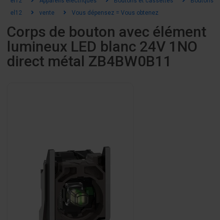
el12
Appareils électriques
Boutons et cassettes
Boutons et
el12
vente
Vous dépensez = Vous obtenez
Corps de bouton avec élément
lumineux LED blanc 24V 1NO
direct métal ZB4BW0B11