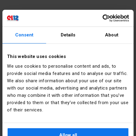
Contacto
Consent
Details
About
Lunes - Viernes:
7:00 - 17:00
Sábado:
8:00 - 13:00
This website uses cookies
We use cookies to personalise content and ads, to
tel.:
12 269 12 12
provide social media features and to analyse our traffic.
email:
info@el12.pl
We also share information about your use of our site
with our social media, advertising and analytics partners
procesando orden:
who may combine it with other information that you’ve
Lunes - Viernes:
7:00 - 15:00
provided to them or that they’ve collected from your use
Dirección de la sede:
email:
esklep@el12.pl
of their services.
tel.:
(+48) 609 697 377
ul. Św. Anny 5, 45-117 Opole
Compras en línea
Preguntas más frecuentes
Allow all