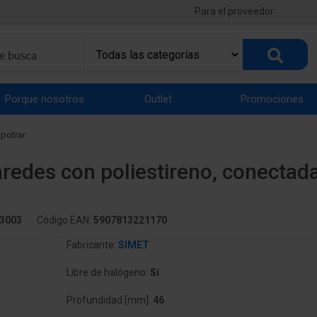
Para el proveedor
Porque nosotros
Outlet
Promociones
potrar
paredes con poliestireno, conecta
3003
Código EAN:
5907813221170
Fabricante:
SIMET
Libre de halógeno:
Sí
Profundidad [mm]:
46