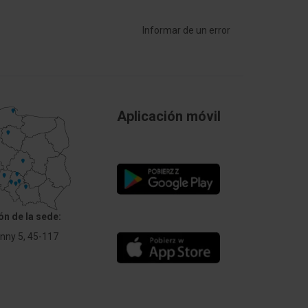
Inne
Informar de un error
Płyta montażowa
68 mm
Aplicación móvil
ch
1
Sí
1 ... 20 mm
No
ón de la sede:
Anny 5, 45-117
Tworzywo sztuczne
i
Inne