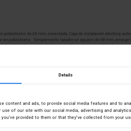
 poliestireno de 60 mm, conectada. Caja de instalación eléctrica autoex
ar en poliestireno. . Simplemente taladre un agujero de 68 mm, empuje l
n de la caja en la pared, los lados se pueden cubrir con acrílico de cons
ctor KD71. Se utiliza para unir cajas en un sistema de marco de 71 mm.
oliestireno. Simplemente empújalos con el pulgar desde el interior haci
Details
Profundidad [mm]
e content and ads, to provide social media features and to anal
 use of our site with our social media, advertising and analyt
Forma
t you’ve provided to them or that they’ve collected from your use
amida
Instalación