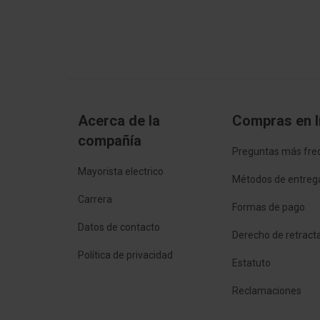
Rodzaj budowy
Pusz
Z pierścieniem obrotowym
No
Średnica
66.6
Acerca de la
Compras en l
Szerokość
68 
compañía
Preguntas más fre
Montaż urządzenia elektrycznego
Śrub
Mayorista electrico
Métodos de entreg
Do rur o średnicy
20 
Carrera
Formas de pago
Blokada rury
No
Datos de contacto
Derecho de retract
Política de privacidad
Liczba wpustów
5
Estatuto
Reclamaciones
Bezhalogenowe
Sí