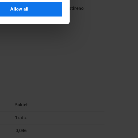
Para espuma de poliestireno
Allow all
Para accesorios
No es inflamable
V0
No aplica
PA6
Pakiet
1 uds.
0,046
Okrągły