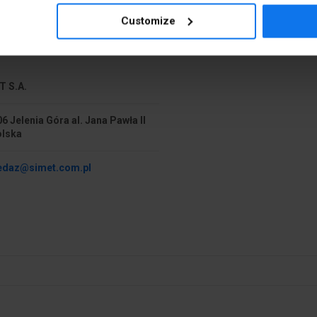
Tipo
Customize
Tipo
T S.A.
Resistente al fuego
6 Jelenia Góra al. Jana Pawła II
Clase de inflamabilidad
olska
Para equipos modulares
edaz@simet.com.pl
Materiales precisos
.13.0
Model/kształt/forma