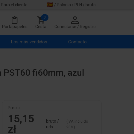
Para el cliente
/ Polonia / PLN / bruto
0
Portapapeles
Cesta
Conectarse / Registro
Los más vendidos
Contacto
da PST60 fi60mm, azul
Precio:
15,15
bruto /
(IVA incluido
zł
uds.
23%)