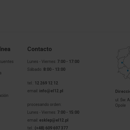
ka elektroinstalacyjna
Model
Wyposażenie
 mm
Długość
ínea
Contacto
mm
Liczba wkładów osprzętowy
cuentes
Lunes - Viernes:
7:00 - 17:00
owy
Ze śrubami
Sábado:
8:00 - 13:00
a
mm
Do przewodów o średnicy
tel.:
12 269 12 12
email:
info@el12.pl
Wpusty z tyłu
Direcci
ación
ul. Św. 
procesando orden:
Materiał
Opole
Lunes - Viernes:
7:00 - 15:00
Zabezpieczenie powierzchn
email:
esklep@el12.pl
tel.:
(+48) 609 697 377