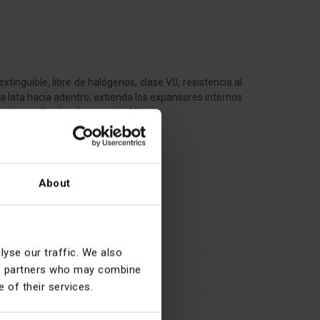
tinguible, libre de halógenos, clase V0, resistencia al
a lata hacia adentro, extienda los expansores internos
trucción o adhesivo de montaje 251-KL.
a el exterior de la lata.
About
46
yse our traffic. We also
ics partners who may combine
Redondo
 of their services.
Empotrado