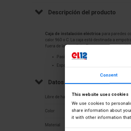
Descripción del producto
Caja de instalación eléctrica
para paredes con
calor 960 o C. La caja está destinada a empotr
fuera de la lata y listo. Para una mejor sujeció
Pasillo de montaje para instalar el cone
Expansores de montaje para empotrar en p
Consent
Datos técnicos
This website uses cookies
Libre de halógeno
Sí
We use cookies to personalis
share information about your
Color
Azul
it with other information tha
Material
Poli