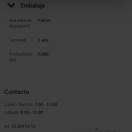
[mm]
Embalaje
Tipo
Para 
una especie
Pakiet
accesorios
de paquete
Peso
22
Cantidad
1 uds.
(gramos]
Profundidad
0,080
Resistente al
No aplica
(m)
fuego
Número de
1
segmentos
Contacto
Resistencia
650
al fuego [°C]
Lunes - Viernes:
7:00 - 17:00
Sábado:
8:00 - 13:00
Para
No aplica
equipos
tel.:
12 269 12 12
modulares