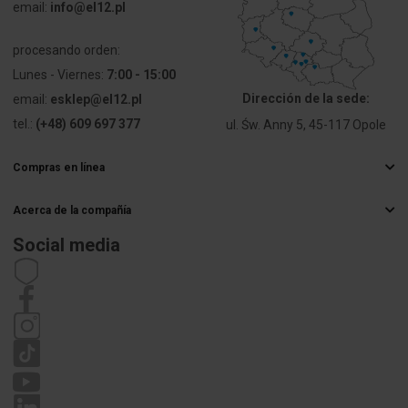
email:
info@el12.pl
Diámetro del
60
equipo
procesando orden:
montado
Lunes - Viernes:
7:00 - 15:00
[mm]
Dirección de la sede:
email:
esklep@el12.pl
tel.:
(+48) 609 697 377
ul. Św. Anny 5, 45-117 Opole
PKWIU
27.33.13.0
Compras en línea
Otros datos técnicos
Preguntas más frecuentes
Acerca de la compañía
Métodos de entrega
Sposób
Montaż
Mayorista electrico
Pagos
Social media
montażu
podtynkowy
Carrera
Derecho de retractación
Datos de contacto
Estatuto
Model/kształt/forma
Okrągły
Política de privacidad
Reclamaciones
Rodzaj
Puszka
budowy
elektroinstalacyjna
Model
Pojedynczy