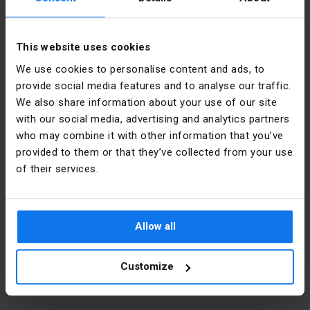
puede profundizar con un anillo distanciador PD60x30.
[mm]
Durante los trabajos de enlucido, se cierra con una tapa
WS60.
Color
Naranja
This website uses cookies
Prácticos debilitamientos para introducir tubos y cables.
Redondo Ø20mm y plano. Debilitamientos especiales en
We use cookies to personalise content and ads, to
Forma
Redondo
la parte inferior para dejar al descubierto un gran espacio
provide social media features and to analyse our traffic.
en la lata.
We also share information about your use of our site
Material
PÁGINAS
with our social media, advertising and analytics partners
Detalles del fabricante
who may combine it with other information that you’ve
Instalación
Empotrado
provided to them or that they’ve collected from your use
Fabricante
SIMET S.A.
of their services.
Cubrir
NO
Dirección
58-506
Jelenia
Tipo
A la pared
Góra al.
Allow all
Jana Pawła
Ancho [mm]
62
II 33 Polska
Customize
Diámetro del
71
Email
sprzedaz@simet.com.pl
orificio de
montaje