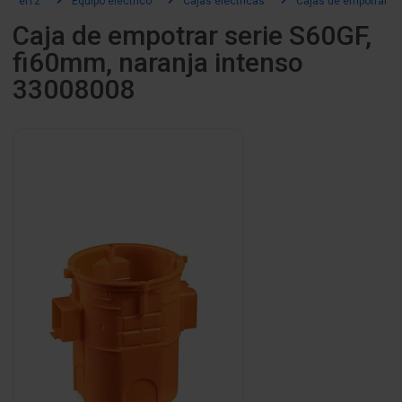
el12
Equipo eléctrico
Cajas electricas
Cajas de empotrar
Caja de empotrar serie S60GF,
fi60mm, naranja intenso
33008008