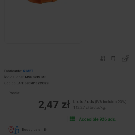
Fabricante:
SIMET
Índice local:
MVP023SIME
Código EAN:
5907813229329
Precio:
2,47 zł
bruto / uds.
(IVA incluido 23%)
112,27 zł bruto/kg.
Accesible 926 uds.
Recogida en 1h