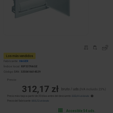
Los más vendidos
Fabricante:
HAGER
Índice local:
RIP337HAGE
Código EAN:
3250616614529
Precio:
312,17 zł
bruto / uds.
(IVA incluido 23%)
Precio más bajo a partir de 30 días antes del descuento:
300,44 zł bruto
Precio del fabricante:
693,72 zł bruto
Accesible 54 uds.