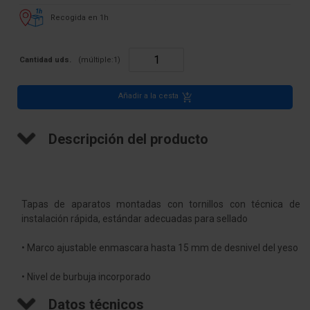
Recogida en 1h
Cantidad uds.
(múltiple:
1
)
Añadir a la cesta
Descripción del producto
Tapas de aparatos montadas con tornillos con técnica de
instalación rápida, estándar adecuadas para sellado
• Marco ajustable enmascara hasta 15 mm de desnivel del yeso
• Nivel de burbuja incorporado
Datos técnicos
• para dispositivos de hasta 63 A