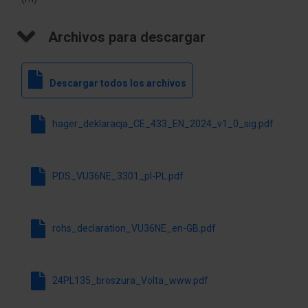
Szerokość
12
Archivos para descargar
wyrażona
liczbą
modułów
Descargar todos los archivos
Rodzaj
Drzwi
pokrywy
hager_deklaracja_CE_433_EN_2024_v1_0_sig.pdf
Wykonanie/rodzaj
Z otworem
pokrywy
PDS_VU36NE_3301_pl-PL.pdf
Rodzaj drzwi
Pojedynczy
Transparentna
No
rohs_declaration_VU36NE_en-GB.pdf
pokrywa/drzwi
Drzwi
No
przepuszczające
24PL135_broszura_Volta_www.pdf
sygnał