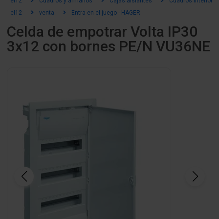
el12
Cuadros y armarios
Cajas aislantes
Cuadros interiores
el12
venta
Entra en el juego - HAGER
Celda de empotrar Volta IP30
3x12 con bornes PE/N VU36NE