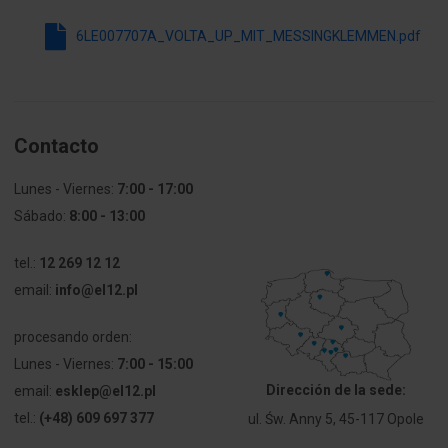
Z zamkiem
No
6LE007707A_VOLTA_UP_MIT_MESSINGKLEMMEN.pdf
Rodzaj
Inne
zamknięcia
Materiał
Tworzywo
Contacto
obudowy
sztuczne
Lunes - Viernes:
7:00 - 17:00
Głębokość
89 mm
Sábado:
8:00 - 13:00
wbudowania
tel.:
12 269 12 12
Wysokość
595 mm
email:
info@el12.pl
wbudowania
procesando orden:
Szerokość
314.5 mm
wbudowania
Lunes - Viernes:
7:00 - 15:00
Dirección de la sede:
email:
esklep@el12.pl
Głębokość
91.5 mm
tel.:
(+48) 609 697 377
ul. Św. Anny 5, 45-117 Opole
wewnętrzna