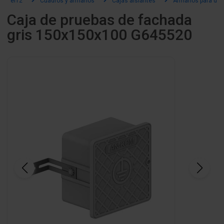
el12
Cuadros y armarios
Cajas aislantes
Armarios para dist
Caja de pruebas de fachada
gris 150x150x100 G645520