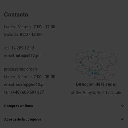
Contacto
Lunes - Viernes:
7:00 - 17:00
Sábado:
8:00 - 13:00
tel.:
12 269 12 12
email:
info@el12.pl
procesando orden:
Lunes - Viernes:
7:00 - 15:00
Dirección de la sede:
email:
esklep@el12.pl
tel.:
(+48) 609 697 377
ul. Św. Anny 5, 45-117 Opole
Compras en línea
Preguntas más frecuentes
Acerca de la compañía
Métodos de entrega
Mayorista electrico
Pagos