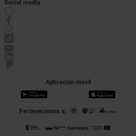
Social media
Carrera
Derecho de retractación
Datos de contacto
Estatuto
Política de privacidad
Reclamaciones
Aplicación móvil
Pertenecemos a: