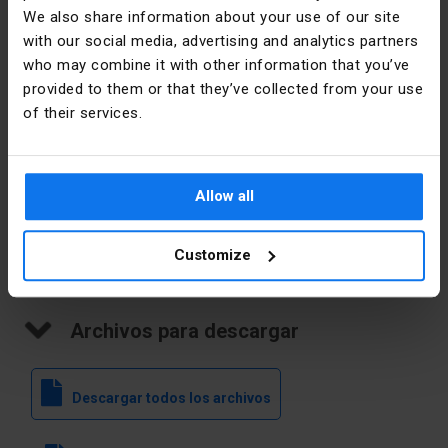
de paquete
opakowania
We also share information about your use of our site
with our social media, advertising and analytics partners
Cantidad
1 uds.
who may combine it with other information that you’ve
provided to them or that they’ve collected from your use
Peso (kg)
0,398
of their services.
Ancho (m)
0,170
Allow all
Longitud (m)
0,170
Customize
Profundidad
0,100
(m)
Archivos para descargar
Descargar todos los archivos