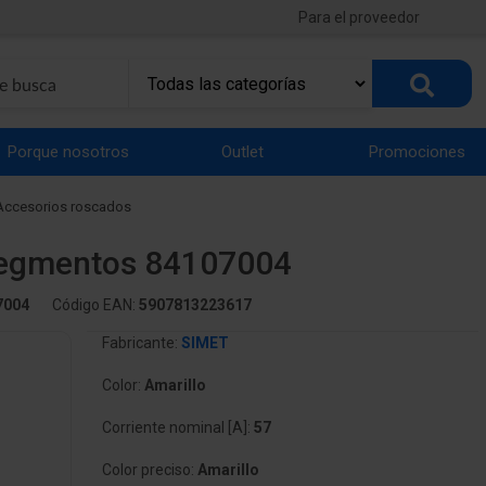
Para el proveedor
Porque nosotros
Outlet
Promociones
Accesorios roscados
 segmentos 84107004
7004
Código EAN:
5907813223617
Fabricante:
SIMET
Color:
Amarillo
Corriente nominal [A]:
57
Color preciso:
Amarillo