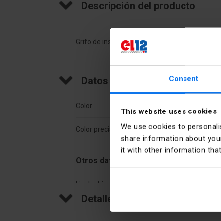
Descripción del producto
Grifo de instalación de 5 segmentos (borne
Consent
Datos técnicos
Color
Amar
This website uses cookies
We use cookies to personalis
Color preciso
Amar
share information about your
it with other information tha
Otros datos técnicos
Liczba biegunów
5
Detalles del fabricante
Liczba podłączeń 10 mm²
20