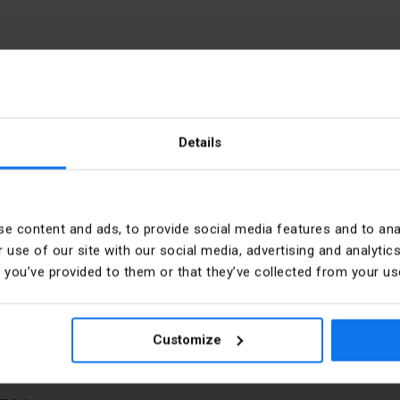
: 5x25mm2-5x4x10mm2)
Details
illo
Corriente nominal [A]
e content and ads, to provide social media features and to anal
illo
PKWIU
 use of our site with our social media, advertising and analyt
t you’ve provided to them or that they’ve collected from your use
Typ połączenia
Customize
Liczba podłączeń 25 mm²