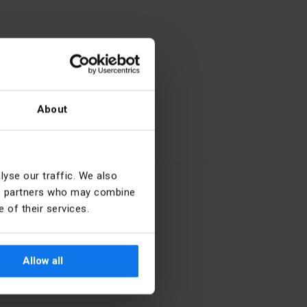
About
57
yse our traffic. We also
27.33.13.0
ics partners who may combine
 of their services.
Śrubowy
Allow all
5