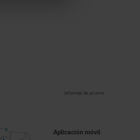
Śruba
47 mm
ykiem
No
Informar de un error
Aplicación móvil