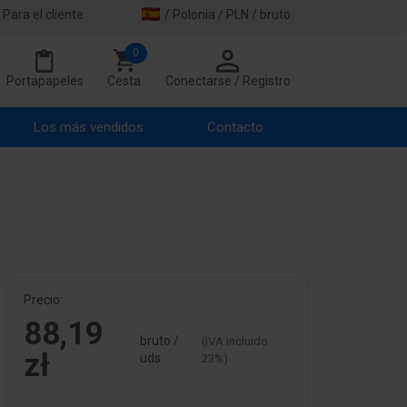
Para el cliente
/ Polonia / PLN / bruto
0
Portapapeles
Cesta
Conectarse / Registro
Los más vendidos
Contacto
Precio:
88,19
bruto /
(IVA incluido
zł
uds.
23%)