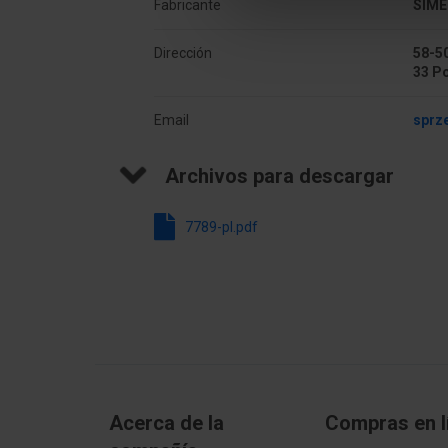
Fabricante
SIME
Łączna liczba podłączeń
25
Dirección
58-50
Wysokość
51 
33 P
Głębokość
146
Email
sprz
Archivos para descargar
7789-pl.pdf
Acerca de la
Compras en l