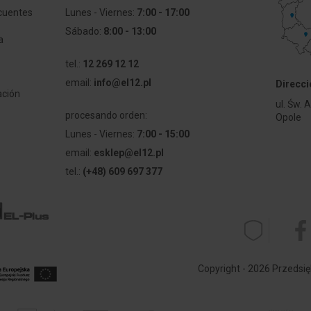
cuentes
Lunes - Viernes:
7:00 - 17:00
Sábado:
8:00 - 13:00
a
tel.:
12 269 12 12
email:
info@el12.pl
Direcci
ación
ul. Św. 
procesando orden:
Opole
Lunes - Viernes:
7:00 - 15:00
email:
esklep@el12.pl
tel.:
(+48) 609 697 377
Copyright - 2026 Przedsię