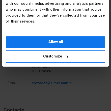
with our social media, advertising and analytics partners
who may combine it with other information that you’ve
Piezas por
25
paquete
provided to them or that they’ve collected from your use
of their services.
Libra
2.5
Detalles del fabricante
Altura [mm]
44
Fabricante
SIMET S.A.
Allow all
PKWIU
27.33.13.0
Dirección
58-506
Customize
Jelenia
Góra al.
Otros datos técnicos
Jana Pawła
II 33 Polska
Ścianka
No
końcowa
Email
sprzedaz@simet.com.pl
Przegroda
Sí
Kolor
Szary
Contacto