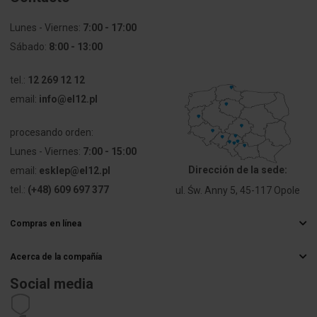
Grubość
1.5 mm
Lunes - Viernes:
7:00 - 17:00
Sábado:
8:00 - 13:00
Z
No
zaczepami
tel.:
12 269 12 12
email:
info@el12.pl
procesando orden:
Lunes - Viernes:
7:00 - 15:00
Dirección de la sede:
email:
esklep@el12.pl
tel.:
(+48) 609 697 377
ul. Św. Anny 5, 45-117 Opole
Compras en línea
Preguntas más frecuentes
Acerca de la compañía
Métodos de entrega
Mayorista electrico
Pagos
Social media
Carrera
Derecho de retractación
Datos de contacto
Estatuto