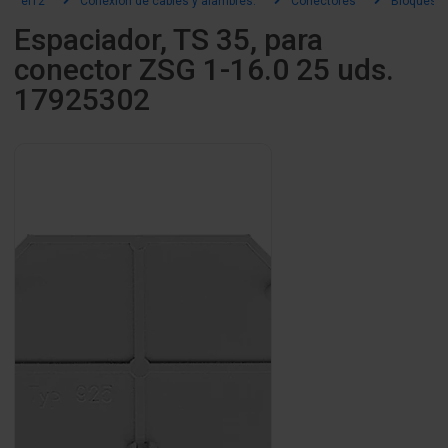
el12
Conexión de cables y alambres.
Conectores
Bloques de
Espaciador, TS 35, para
conector ZSG 1-16.0 25 uds.
17925302