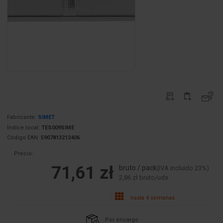
Fabricante:
SIMET
Índice local:
TES009SIME
Código EAN:
5907813212406
Precio:
71,61 zł
bruto / pack
(IVA incluido 23%)
2,86 zł bruto/uds.
hasta 4 semanas
Por encargo