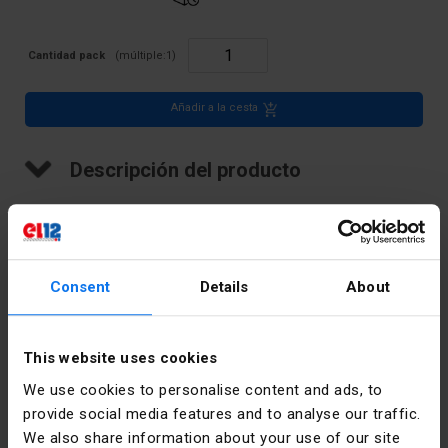
Cantidad pack
(múltiple:
1
)
Añadir a la cesta
Descripción del producto
Espaciador, TS 35, para conector ZSG 1-16.0
Consent
Details
About
Datos técnicos
This website uses cookies
Profundidad
37
We use cookies to personalise content and ads, to
[mm]
provide social media features and to analyse our traffic.
We also share information about your use of our site
Color
Gris