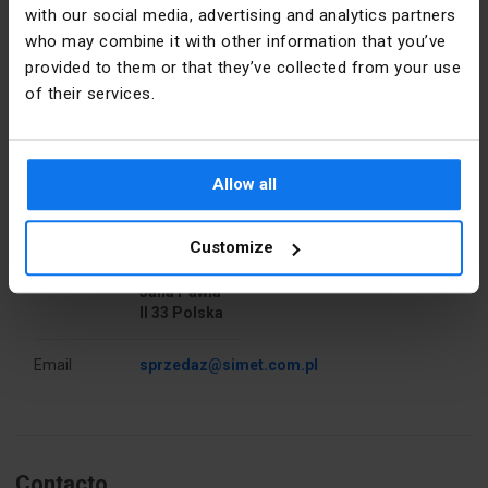
with our social media, advertising and analytics partners
who may combine it with other information that you’ve
Tensión
450
nominal [V]
provided to them or that they’ve collected from your use
of their services.
Corriente
76
Detalles del fabricante
nominal [A]
Fabricante
SIMET S.A.
Allow all
Ancho [mm]
22
Dirección
58-506
Piezas por
10
Customize
Jelenia
paquete
Góra al.
Jana Pawła
II 33 Polska
Altura [mm]
31
Email
sprzedaz@simet.com.pl
Sección
16
transversal
[mm²]
Número de
2
Contacto
conectores