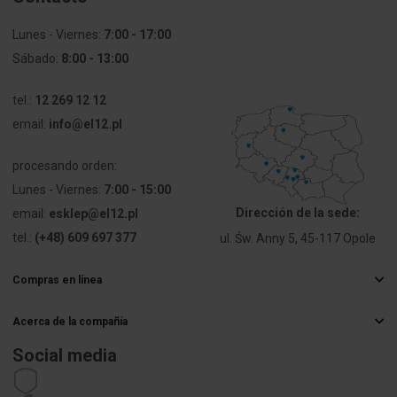
Lunes - Viernes:
7:00 - 17:00
PKWIU
27.33.13.0
Sábado:
8:00 - 13:00
Otros datos técnicos
tel.:
12 269 12 12
email:
info@el12.pl
Odległość
0 mm
między
procesando orden:
osiami
otworów
Lunes - Viernes:
7:00 - 15:00
Dirección de la sede:
email:
esklep@el12.pl
Wykonanie
No
tel.:
(+48) 609 697 377
ul. Św. Anny 5, 45-117 Opole
przeciwwybuchowe
Ex-e -
potwierdzone
Compras en línea
Preguntas más frecuentes
Przekrój
0 ... 16 mm²
Acerca de la compañía
Métodos de entrega
przyłączanego
Mayorista electrico
Pagos
Social media
przewodu
Carrera
Derecho de retractación
linkowego
bez
Datos de contacto
Estatuto