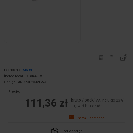
Fabricante:
SIMET
Índice local:
TEG044SIME
Código EAN:
5907813217531
Precio:
111,36 zł
bruto / pack
(IVA incluido 23%)
11,14 zł bruto/uds.
hasta 4 semanas
Por encargo