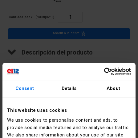
Cantidad pack
(múltiple:
1
)
Añadir a la cesta
Descripción del producto
Conector roscado porcelánico, 16mm2, 2 vías
Consent
Details
About
Datos técnicos
This website uses cookies
Número de
2
We use cookies to personalise content and ads, to
pistas
provide social media features and to analyse our traffic.
We also share information about your use of our site
Color
Blanco