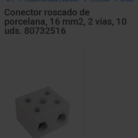
el12
Conexión de cables y alambres.
Conectores
Accesorio
Conector roscado de
porcelana, 16 mm2, 2 vías, 10
uds. 80732516