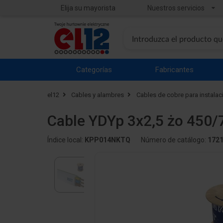
Elija su mayorista
Nuestros servicios
Categorías
Fabricantes
el12
Cables y alambres
Cables de cobre para instala
Cable YDYp 3x2,5 żo 450
Índice local:
KPP014NKTQ
Número de catálogo:
172