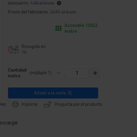
descuento:
4,80 zł bruto
Precio del fabricante:
10,91 zł bruto
Accesible 13922
metro
Recogida en
1h
Cantidad
(múltiple:
1
)
metro
Añadir a la cesta
les
Imprimir
Pregunta por el producto
escargar