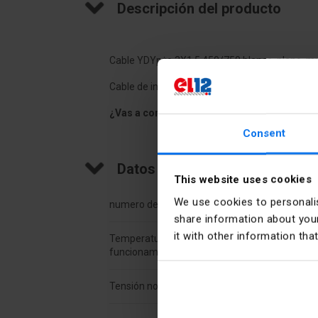
Descripción del producto
Cable YDYpżo 3X1,5 450/750 blanco, plano, mul
Cable de instalación con conductores monofila
¿Vas a comprar 100 metros o múltiplos?
¡A
Consent
Datos técnicos
This website uses cookies
We use cookies to personalis
numero de venas
3
share information about your
it with other information tha
Temperatura máxima de
70
funcionamiento [°C]
Tensión nominal [V]
450/