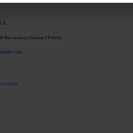
e
PKWIU
nita
S.A.
02 Warszowice Gajowa 3 Polska
ź
Rodzaj powierzchni żyły
.pl@nkt.com
mm²
Klasa żyły
Żyły skręcone
ev05.pdf
hlorek winylu (PVC)
Gatunek materiału izolacji ży
Identyfikacja/kodowanie kol
r
Kolor izolacji