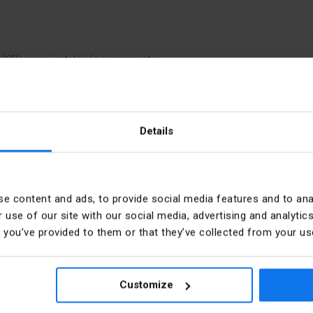
tifilar para instalación permanente.
res de cobre en aislamiento y revestimiento de PVC
quí
puedes comprarlo más barato!
Details
e content and ads, to provide social media features and to anal
Color
 use of our site with our social media, advertising and analyt
t you’ve provided to them or that they’ve collected from your use
material de la vena
Sección del conductor [mm²
750
Customize
Tipo