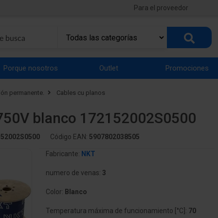
Para el proveedor
Porque nosotros
Outlet
Promociones
ción permanente.
Cables cu planos
/750V blanco 172152002S0500
152002S0500
Código EAN:
5907802038505
Fabricante:
NKT
numero de venas:
3
Color:
Blanco
Temperatura máxima de funcionamiento [°C]:
70