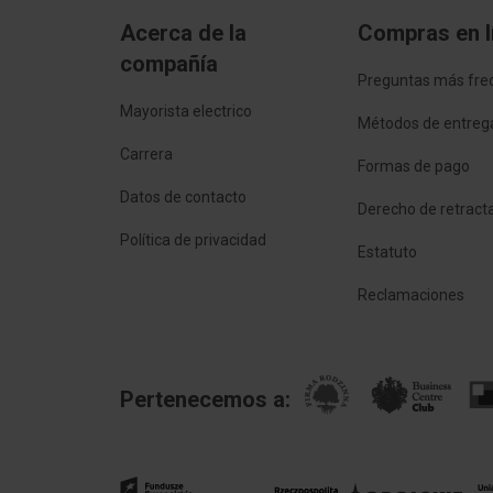
Maksymalna temperatura żyły
+70 
Acerca de la
Compras en l
Żyła uziemiająca
No
compañía
Preguntas más fre
Pancerz/zbrojenie
Brak
Mayorista electrico
Métodos de entreg
Carrera
Gatunek materiału powłoki
Inne
Formas de pago
zewnętrznej
Datos de contacto
Derecho de retract
Geometria kabla
Płas
Política de privacidad
Estatuto
Klasa emisji dymu wg EN 13501-6
Brak
Reclamaciones
Klasa kwasowości wg EN 13501-6
Brak
Nierozprzestrzeniający płomienia
Zgod
Pertenecemos a:
Odporny na niską temperaturę
No
(zgodnie z EN 60811-504+505+506)