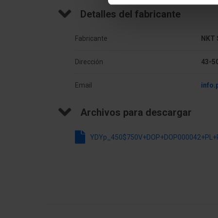
Centro
Cabl
Detalles del fabricante
Material de aislamiento
polvi
Fabricante
NKT 
Otros datos técnicos
Dirección
43-5
Materiał żyły
Mied
Email
info
Znamionowy przekrój żyły
2.5 
Archivos para descargar
Liczba żył
3
YDYp_450$750V+DOP+DOP000042+PL+R
Materiał izolacji żyły
Polic
Identyfikacja żyły zgodnie z HD 308 S2
Sí
Identyfikacja żył
Kolo