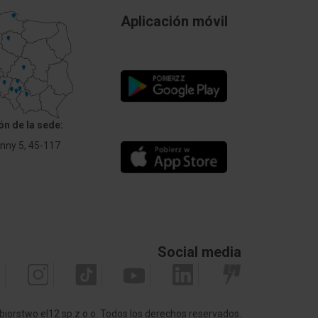
No
Aplicación móvil
Brak
ej
Polichlorek winylu (PVC)
Biały
ón de la sede:
N 13501-6
Eca
Anny 5, 45-117
ch
Brak
-6
EN 60754-
No
Social media
e z EN
No
biorstwo el12 sp.z o.o. Todos los derechos reservados.
 60811-
No