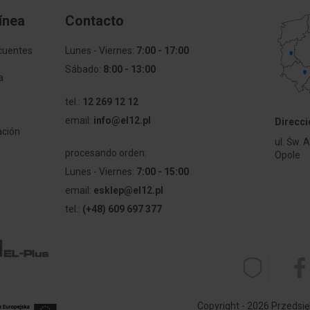
°C
Ekran
ínea
Contacto
Bariera ochronna
cuentes
Lunes - Viernes:
7:00 - 17:00
Materiał powłoki zewnętrzn
Sábado:
8:00 - 13:00
a
Kolor powłoki/izolacji
tel.:
12 269 12 12
email:
info@el12.pl
Direcci
ación
Klasa reakcji na ogień wg E
ul. Św. 
ki
procesando orden:
Opole
Klasa wytwarzania płonący
Lunes - Viernes:
7:00 - 15:00
kropel/cząstek wg EN 13501
email:
esklep@el12.pl
tel.:
(+48) 609 697 377
Bezhalogenowy (zgodnie z 
1/2)
nie z IEC/EN 60332-1-2
Niska emisja dymów (zgodni
61034-2)
Copyright - 2026 Przedsię
Olejoodporny (zgodnie z EN