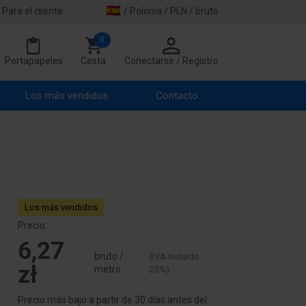
Para el cliente
/ Polonia / PLN / bruto
0
Portapapeles
Cesta
Conectarse / Registro
Los más vendidos
Contacto
Los más vendidos
Precio:
6,27
bruto /
(IVA incluido
zł
metro
23%)
Precio más bajo a partir de 30 días antes del