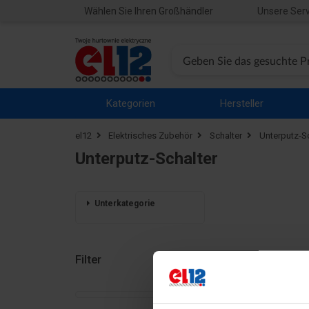
Wählen Sie Ihren Großhändler
Unsere Serv
Kategorien
Hersteller
el12
Elektrisches Zubehör
Schalter
Unterputz-Sc
Unterputz-Schalter
Unterkategorie
Filter