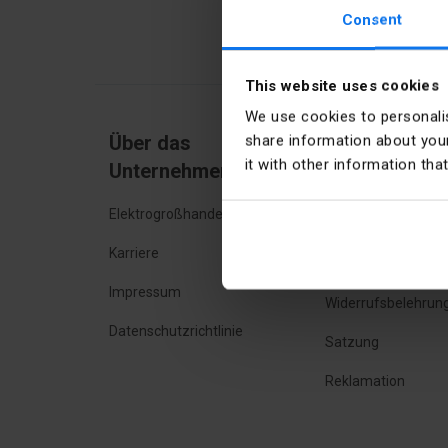
Consent
This website uses cookies
We use cookies to personalis
Über das
Online Einka
share information about your
it with other information tha
Unternehmen
Häufig gestellte Fr
Elektrogroßhandel
Liefermethoden
Karriere
Zahlungsmöglichke
Impressum
Widerrufsbelehrun
Datenschutzrichtlinie
Satzung
Reklamation