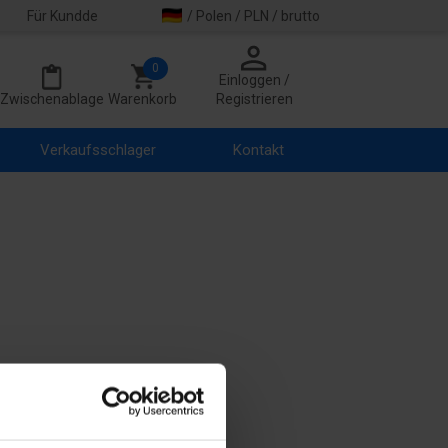
Für Kundde
/ Polen / PLN / brutto
0
Einloggen /
Zwischenablage
Warenkorb
Registrieren
Verkaufsschlager
Kontakt