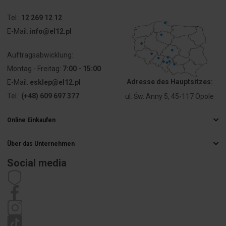
Tel.:
12 269 12 12
Bemessungsspannung
1000 V
E-Mail:
info@el12.pl
Ausführung
Schraubanschluss
Auftragsabwicklung:
elektrischer
Anschluss 1
Montag - Freitag:
7:00 - 15:00
Adresse des Hauptsitzes:
E-Mail:
esklep@el12.pl
Ausführung
Schraubanschluss
Tel.:
(+48) 609 697 377
ul. Św. Anny 5, 45-117 Opole
elektrischer
Anschluss 2
Online Einkaufen
Häufig gestellte Fragen
Anschlussposition
seitlich
Über das Unternehmen
Liefermethoden
Elektrogroßhandel
Anzahl der
1
Zahlungsarten
Social media
Etagen
Karriere
Widerrufsbelehrung
Impressum
Satzung
Anzahl der
4
Datenschutzrichtlinie
Reklamation
Klemmstellen
je Etage