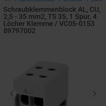
el12
Kabel- und Drähtverbindung
Steckverbinder
Schienenve
Schraubklemmenblock AL, CU,
2,5 - 35 mm2, TS 35, 1 Spur, 4
Löcher Klemme / VC05-0153
89797002