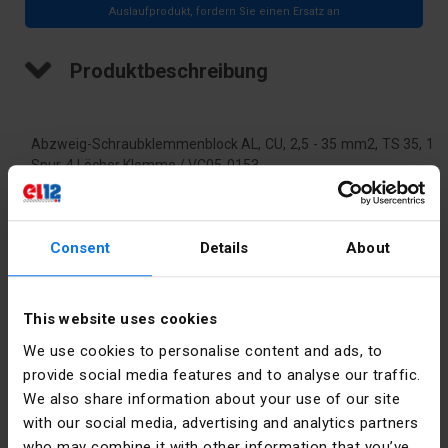
Auslaufprodukt, fordern Sie einen Ersatz an
Produktbeschreibung
Abzweig-Schraubklemmenblock AL, CU, 2,5 - 35 mm2, TS 35, 1
Spur, 4 Löcher Klemme / VC05-0153
Technische Daten
Consent
Details
About
Farbe
Grau
This website uses cookies
PKWIU
27.33.13.0
We use cookies to personalise content and ads, to
provide social media features and to analyse our traffic.
We also share information about your use of our site
Weitere technische Daten
with our social media, advertising and analytics partners
who may combine it with other information that you’ve