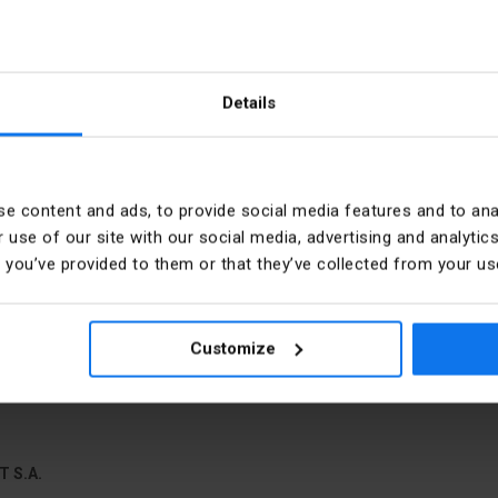
Details
 mm2, TS 35, 1 Spur
e content and ads, to provide social media features and to anal
 use of our site with our social media, advertising and analyt
Farbe
t you’ve provided to them or that they’ve collected from your use
Stücke in der Verpackung
Customize
PKWIU
T S.A.