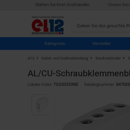
Wählen Sie Ihren Großhändler
Unsere Serv
Kategorien
Hersteller
el12
Kabel- und Drähtverbindung
Steckverbinder
S
AL/CU-Schraubklemmenblo
Lokaler Index:
TEG033SIME
Katalognummer:
847030