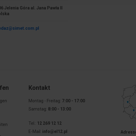
6 Jelenia Góra al. Jana Pawła II
olska
edaz@simet.com.pl
ufen
Kontakt
agen
Montag - Freitag:
7:00 - 17:00
Samstag:
8:00 - 13:00
Tel.:
12 269 12 12
iten
E-Mail:
info@el12.pl
Adresse