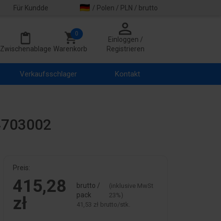
Für Kundde
/ Polen / PLN / brutto
0
Einloggen /
Zwischenablage
Warenkorb
Registrieren
Verkaufsschlager
Kontakt
4703002
Preis:
415,28
brutto /
(inklusive MwSt
pack
23%)
zł
41,53 zł brutto/stk.