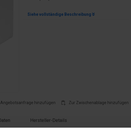
Siehe vollständige Beschreibung
rößern
 Angebotsanfrage hinzufügen
Zur Zwischenablage hinzufügen
Daten
Hersteller-Details