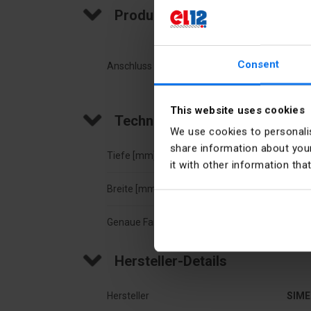
Produktbeschreibung
Consent
Anschluss Gewinde. AL/CU, 2 x 35 mm2, 2 x 35
This website uses cookies
Technische Daten
We use cookies to personalis
share information about your
Tiefe [mm]
23
it with other information tha
Breite [mm]
52
Genaue Farbe
Grau
Hersteller-Details
Hersteller
SIME