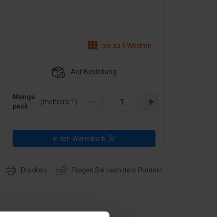
bis zu 4 Wochen
Auf Bestellung
Menge
(mehrere:
1
)
pack
In den Warenkorb
Drucken
Fragen Sie nach dem Produkt