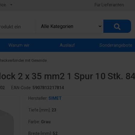
ice
Für Lieferanten
Warum wir
Auslauf
Sonderangebote
teckverbinder mit Gewinde
ck 2 x 35 mm2 1 Spur 10 Stk. 8
02
EAN-Code:
5907813217814
Hersteller:
SIMET
Tiefe [mm]:
23
Farbe:
Grau
Breite [mm]:
52