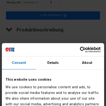
Menge stk.
(mehrere:
1
)
In den Warenkorb
Produktbeschreibung
Bündelplatte, 10 mm2, 5 Spuren
Consent
Details
About
Technische Daten
Tiefe [mm]
44
This website uses cookies
We use cookies to personalise content and ads, to
Farbe
Schwarz
provide social media features and to analyse our traffic.
We also share information about your use of our site
Breite [mm]
57
with our social media, advertising and analytics partners