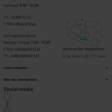
ohne
Samstag:
8:00 - 13:00
Aderendhülse
Tel.:
12 269 12 12
Anschließbarer
0 ... 0 mm²
E-Mail:
info@el12.pl
Leiterquerschnitt
feindrähtig
mit
Auftragsabwicklung:
Aderendhülse
Montag - Freitag:
7:00 - 15:00
Adresse des Hauptsitzes:
E-Mail:
esklep@el12.pl
Anschließbarer
6 ... 16 mm²
Leiterquerschnitt
Tel.:
(+48) 609 697 377
ul. Św. Anny 5, 45-117 Opole
eindrähtig
Online Einkaufen
Anschließbarer
6 ... 16 mm²
Häufig gestellte Fragen
Leiterquerschnitt
Über das Unternehmen
Liefermethoden
mehrdrähtig
Elektrogroßhandel
Zahlungsarten
Social media
Karriere
Widerrufsbelehrung
Bemessungsstrom
40 A
In
Impressum
Satzung
Datenschutzrichtlinie
Reklamation
Bemessungsspannung
400 V