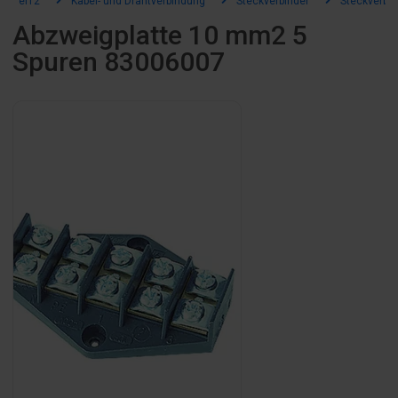
el12
Kabel- und Drähtverbindung
Steckverbinder
Steckverbin
Abzweigplatte 10 mm2 5
Spuren 83006007