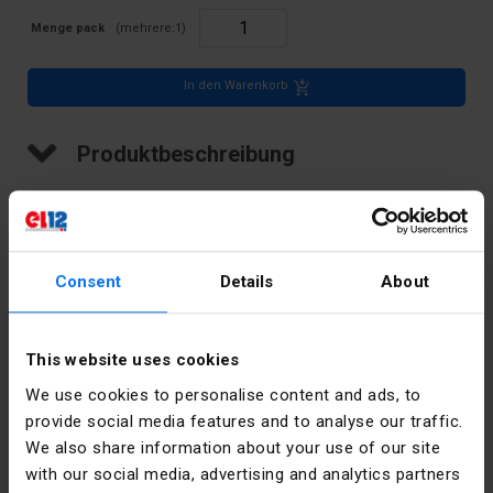
Menge pack
(mehrere:
1
)
In den Warenkorb
Produktbeschreibung
LED-Anzeige, 5 mm Abdeckung, 230 V
Consent
Details
About
Technische Daten
Farbe
Weiss
This website uses cookies
We use cookies to personalise content and ads, to
Stücke in der
10
Verpackung
provide social media features and to analyse our traffic.
We also share information about your use of our site
PKWIU
26.11.22.0
with our social media, advertising and analytics partners