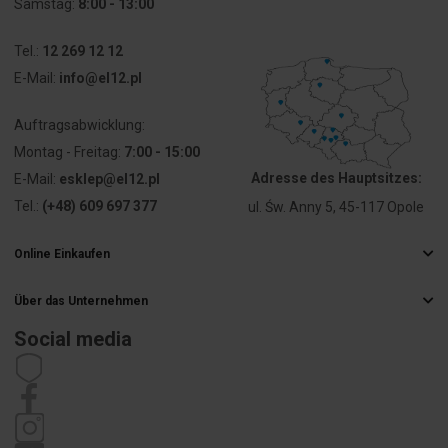
Samstag:
8:00 - 13:00
Ausführung
sonstige
des
Tel.:
12 269 12 12
elektrischen
E-Mail:
info@el12.pl
Anschlusses
Auftragsabwicklung:
Bauform der
rund
Linse
Montag - Freitag:
7:00 - 15:00
Adresse des Hauptsitzes:
E-Mail:
esklep@el12.pl
Ausführung
hoch
Tel.:
(+48) 609 697 377
ul. Św. Anny 5, 45-117 Opole
der Linse
Online Einkaufen
Lochdurchmesser
10 mm
Häufig gestellte Fragen
Über das Unternehmen
Liefermethoden
Breite der
8 mm
Elektrogroßhandel
Öffnung
Zahlungsarten
Social media
Karriere
Widerrufsbelehrung
Impressum
Höhe der
8 mm
Satzung
Öffnung
Datenschutzrichtlinie
Reklamation
Mit Frontring
Ja