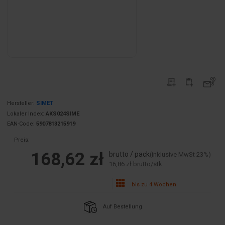
Hersteller:
SIMET
Lokaler Index:
AKS024SIME
EAN-Code:
5907813215919
Preis:
168,62 zł
brutto / pack
(inklusive MwSt 23%)
16,86 zł brutto/stk.
bis zu 4 Wochen
Auf Bestellung