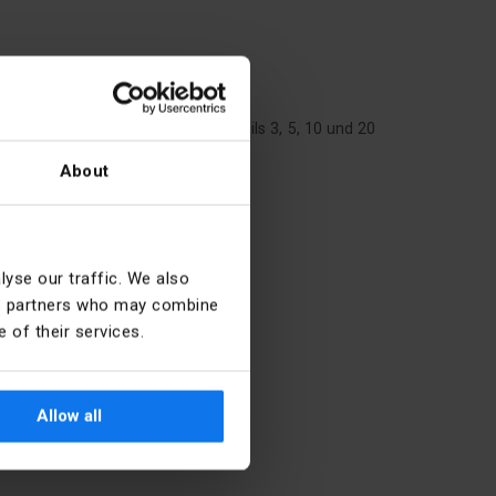
s mit einem Durchmesser von jeweils 3, 5, 10 und 20
About
yse our traffic. We also
ics partners who may combine
 of their services.
10
Allow all