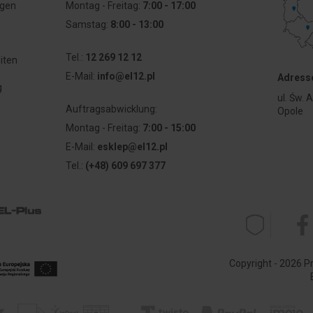
agen
Montag - Freitag:
7:00 - 17:00
13/22 ist es möglich, die Lampen KLP 10 und KLP 20 in Montagelöchern
Samstag:
8:00 - 13:00
Tel.:
12 269 12 12
iten
E-Mail:
info@el12.pl
Adresse
g
ul. Św. 
Auftragsabwicklung:
Opole
Montag - Freitag:
7:00 - 15:00
E-Mail:
esklep@el12.pl
Tel.:
(+48) 609 697 377
Copyright - 2026 Pr