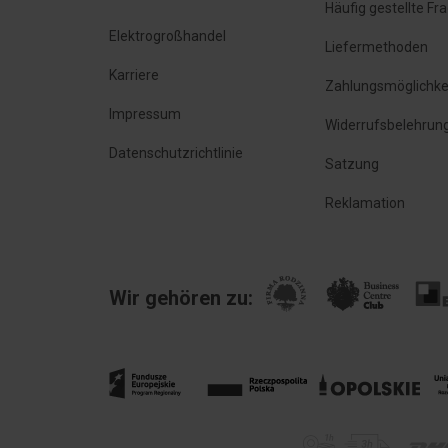
Häufig gestellte Fr
Durch die Verwendung der Reduzierscheibe PR 
Elektrogroßhandel
Liefermethoden
Karriere
Die Lampe hat eine grüne Lichtfarbe.
Zahlungsmöglichke
Impressum
Widerrufsbelehrun
Datenschutzrichtlinie
Satzung
Reklamation
Wir gehören zu: