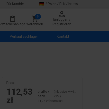
Für Kundde
/ Polen / PLN / brutto
0
Einloggen /
Zwischenablage
Warenkorb
Registrieren
Verkaufsschlager
Kontakt
Preis:
112,53
brutto /
(inklusive MwSt
pack
23%)
zł
11,25 zł brutto/stk.