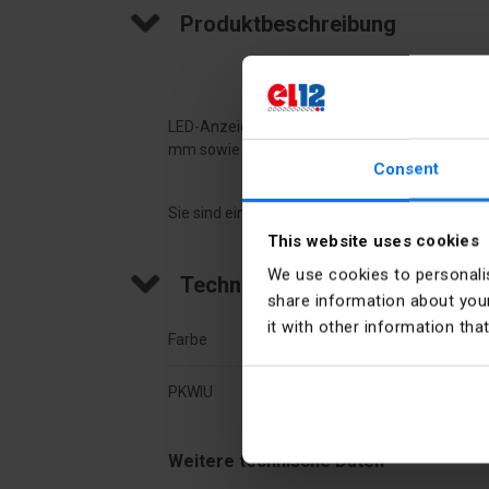
Produktbeschreibung
LED-Anzeigen dienen zur Lichtsignalisierung 
mm sowie einem Widerstand, einer Diode und e
Consent
Sie sind eine alternative Lösung zu Glühlam
This website uses cookies
We use cookies to personalis
Sie zeichnen sich insbesondere aus durch:|
Technische Daten
share information about your
it with other information tha
Farbe
Grün
lange Lebensdauer (bei 6 h/Tag - min. 1
PKWIU
26.11
hohe Leuchtdichte
Weitere technische Daten