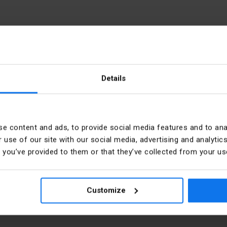
des Stromkreiszustands. Sie bestehen aus ein- oder zweifarbigen LED
iner Halterung.
Details
pen, Neonlampen und anderen Lampen.
e content and ads, to provide social media features and to anal
 use of our site with our social media, advertising and analyt
t you’ve provided to them or that they’ve collected from your use
Stücke in der Verpackung
2 Jahre)
.22.0
Customize