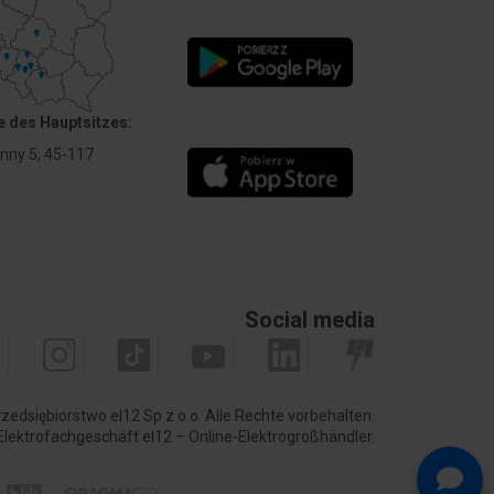
 ø 22 zu montieren.
 des Hauptsitzes:
Anny 5, 45-117
Social media
zedsiębiorstwo el12 Sp z o.o. Alle Rechte vorbehalten.
Elektrofachgeschäft el12 – Online-Elektrogroßhändler.