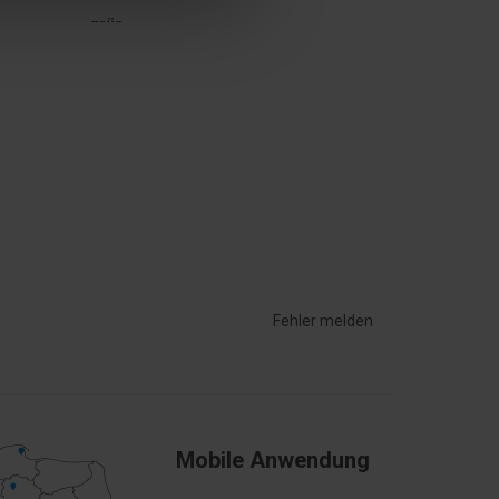
grün
Ja
AC/DC
rund
10 mm
8 mm
Fehler melden
Kunststoff
IP20
Mobile Anwendung