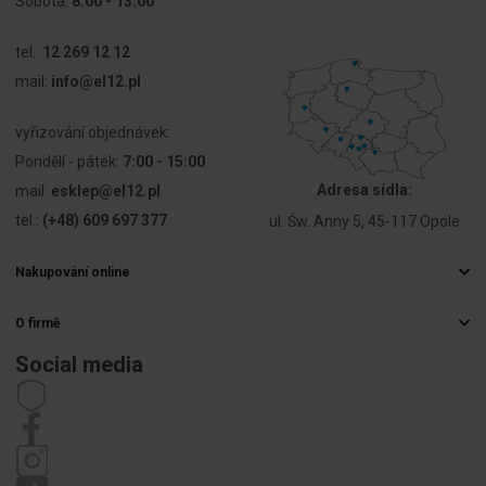
Sobota:
8:00 - 13:00
tel.:
12 269 12 12
mail:
info@el12.pl
vyřizování objednávek:
Pondělí - pátek:
7:00 - 15:00
Adresa sídla:
mail:
esklep@el12.pl
tel.:
(+48) 609 697 377
ul. Św. Anny 5, 45-117 Opole
Nakupování online
Často kladené otázky
O firmě
Způsoby doručení
Velkoobchod s elektrospotřebiči
Platby
Social media
Kariéra
Právo na odstoupení od smlouvy
Kontaktní údaje
Předpisy
Zásady ochrany osobních údajů
Stížnosti