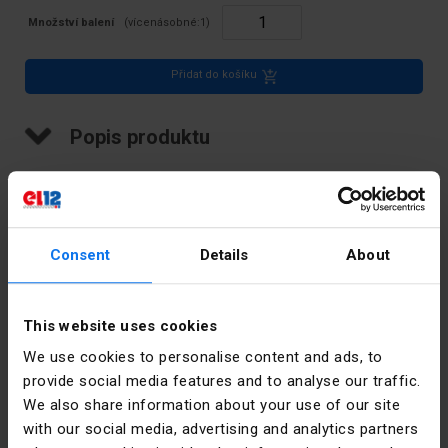
Množství balení
(vícenásobné:
1
)
Přidat do košíku
Popis produktu
Popisovač DK 2, Z5 "61-70" bílý
Technické údaje
Consent
Details
About
Barva
Bílý
This website uses cookies
PKWIU
27.33.13.0
We use cookies to personalise content and ads, to
provide social media features and to analyse our traffic.
We also share information about your use of our site
Další technické údaje
with our social media, advertising and analytics partners