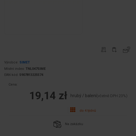
Výrobce:
SIMET
Místní index:
TNL047SIME
EAN kód:
5907813225574
Cena:
19,14 zł
hrubý / balení
(včetně DPH 23%)
do 4 týdnů
Na zakázku