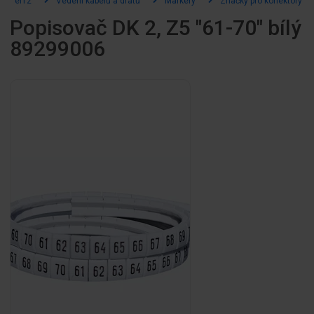
el12
Vedení kabelů a drátů
Markery
Značky pro konektory
Popisovač DK 2, Z5 "61-70" bílý
89299006