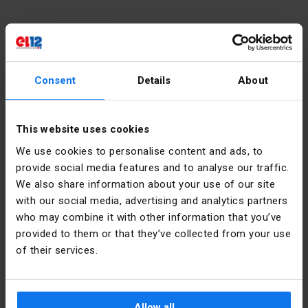
Kontakt
Consent
Details
About
Pondělí - pátek:
7:00 - 17:00
Sobota:
8:00 - 13:00
This website uses cookies
We use cookies to personalise content and ads, to
tel.:
12 269 12 12
provide social media features and to analyse our traffic.
mail:
info@el12.pl
We also share information about your use of our site
with our social media, advertising and analytics partners
vyřizování objednávek:
who may combine it with other information that you’ve
Pondělí - pátek:
7:00 - 15:00
provided to them or that they’ve collected from your use
Adresa sídla:
mail:
esklep@el12.pl
of their services.
tel.:
(+48) 609 697 377
ul. Św. Anny 5, 45-117 Opole
Nakupování online
Allow all
Často kladené otázky