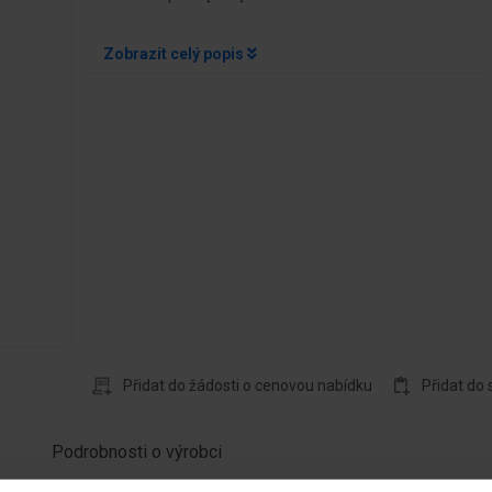
Zobrazit celý popis
Přidat do žádosti o cenovou nabídku
Přidat do
Podrobnosti o výrobci