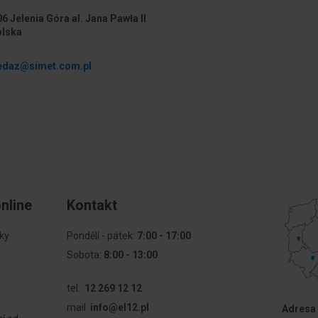
6 Jelenia Góra al. Jana Pawła II
olska
edaz@simet.com.pl
nline
Kontakt
ky
Pondělí - pátek:
7:00 - 17:00
Sobota:
8:00 - 13:00
tel.:
12 269 12 12
mail:
info@el12.pl
Adresa 