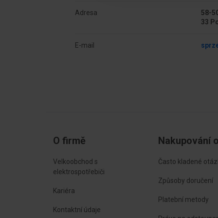
Adresa
58-50
33 P
E-mail
sprz
O firmě
Nakupování o
Velkoobchod s
Často kladené otáz
elektrospotřebiči
Způsoby doručení
Kariéra
Platební metody
Kontaktní údaje