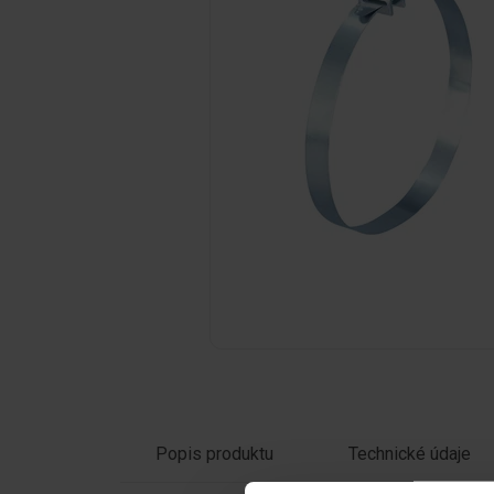
Kliknutím na obrázek jej zvětšíte
Popis produktu
Technické údaje