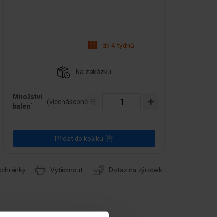
do 4 týdnů
Na zakázku
Množství
(vícenásobné:
1
)
balení
Přidat do košíku
 schránky
Vytisknout
Dotaz na výrobek