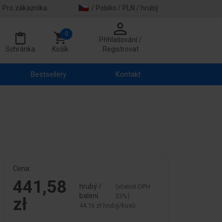
Pro zákazníka
/ Polsko / PLN / hrubý
0
Přihlašování /
Schránka
Košík
Registrovat
Bestsellery
Kontakt
Cena:
441,58
hrubý /
(včetně DPH
balení
23%)
zł
44,16 zł hrubý/kusů.