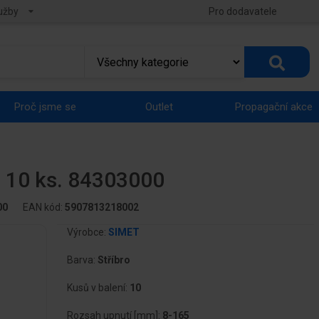
užby
Pro dodavatele
Proč jsme se
Outlet
Propagační akce
e 10 ks. 84303000
00
EAN kód:
5907813218002
Výrobce:
SIMET
Barva:
Stříbro
Kusů v balení:
10
Rozsah upnutí [mm]:
8-165