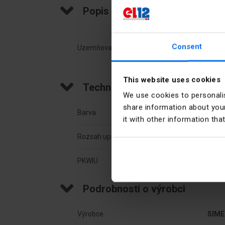
Popis produktu
Consent
Uzemňovací pásek, 1/8–6 palce
This website uses cookies
Technické údaje
We use cookies to personalis
share information about your
Barva
Stříb
it with other information tha
Rozsah upnutí [mm]
8-16
PKWIU
27.12
Podrobnosti o výrobci
Výrobce
SIME