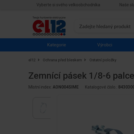
Vyberte si svého velkoobchodníka
Naše sl
Kategorie
Výrobci
el12
Ochrana před bleskem
Ostatní položky
Zemnící pásek 1/8-6 palc
Místní index:
AON004SIME
Katalogové číslo.:
843030