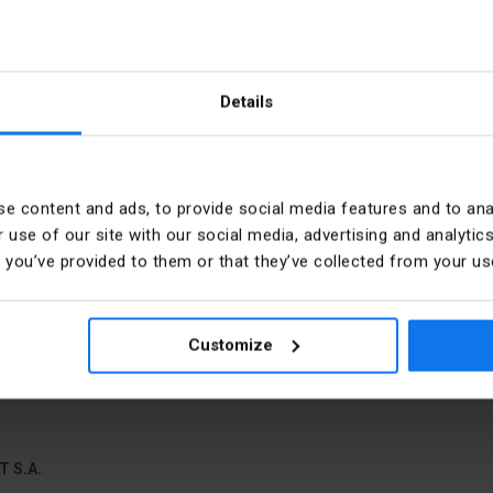
Details
e content and ads, to provide social media features and to anal
 use of our site with our social media, advertising and analyt
ro
Kusů v balení
t you’ve provided to them or that they’ve collected from your use
5
Přesná barva
Customize
.40.0
T S.A.