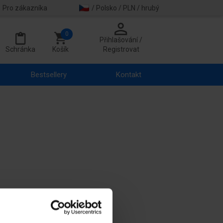
Pro zákazníka
/ Polsko / PLN / hrubý
0
Přihlašování /
Schránka
Košík
Registrovat
Bestsellery
Kontakt