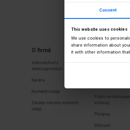
Montážní poji
Consent
Funkce pojistkové vl
pokrytá vrstvou stříbr
This website uses cookies
We use cookies to personalis
share information about your
O firmě
Nakupování o
it with other information tha
Velkoobchod s
Často kladené otáz
elektrospotřebiči
Způsoby doručení
Kariéra
Platební metody
Kontaktní údaje
Právo na odstoupen
Zásady ochrany osobních
smlouvy
údajů
Předpisy
Stížnosti