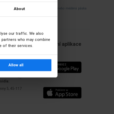
About
ku (obvykle měděná páska, stříbrná páska nebo měděná páska
ztaví a přeruší obvod.
yse our traffic. We also
ics partners who may combine
Mobilní aplikace
 of their services.
Allow all
sídla:
Anny 5, 45-117