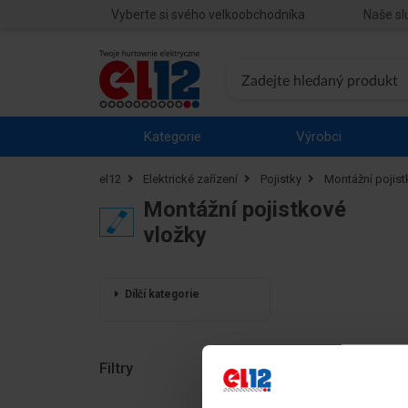
Vyberte si svého velkoobchodníka
Naše sl
Kategorie
Výrobci
el12
Elektrické zařízení
Pojistky
Montážní pojist
Montážní pojistkové
vložky
Dílčí kategorie
Filtry