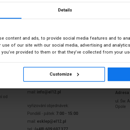
stkové vložky
Details
ožky spočívá v přerušení elektrického obvodu prostřednictvím pojistkového prv
a se zúžením nebo zářezem). Když protéká příliš velký proud, pojistkový prvek se ro
e content and ads, to provide social media features and to anal
 use of our site with our social media, advertising and analyt
nline
Kontakt
t you’ve provided to them or that they’ve collected from your use
ky
Pondělí - pátek:
7:00 - 17:00
Sobota:
8:00 - 13:00
Customize
tel.:
12 269 12 12
mail:
info@el12.pl
Adresa 
í od
ul. Św. 
vyřizování objednávek:
Opole
Pondělí - pátek:
7:00 - 15:00
mail:
esklep@el12.pl
tel.:
(+48) 609 697 377