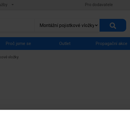
užby
Pro dodavatele
Proč jsme se
Outlet
Propagační akce
kové vložky