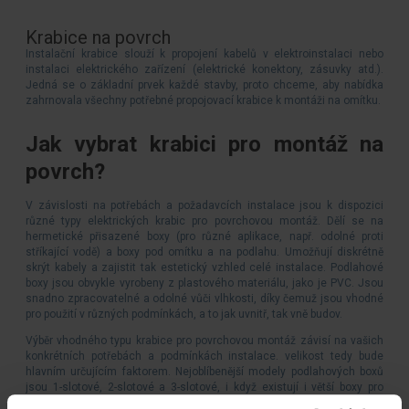
Krabice na povrch
Instalační krabice slouží k propojení kabelů v elektroinstalaci nebo
instalaci elektrického zařízení (elektrické konektory, zásuvky atd.).
Jedná se o základní prvek každé stavby, proto chceme, aby nabídka
zahrnovala všechny potřebné propojovací krabice k montáži na omítku.
Jak vybrat krabici pro montáž na
povrch?
V závislosti na potřebách a požadavcích instalace jsou k dispozici
různé typy elektrických krabic pro povrchovou montáž. Dělí se na
hermetické přisazené boxy (pro různé aplikace, např. odolné proti
stříkající vodě) a boxy pod omítku a na podlahu. Umožňují diskrétně
skrýt kabely a zajistit tak estetický vzhled celé instalace. Podlahové
boxy jsou obvykle vyrobeny z plastového materiálu, jako je PVC. Jsou
snadno zpracovatelné a odolné vůči vlhkosti, díky čemuž jsou vhodné
pro použití v různých podmínkách, a to jak uvnitř, tak vně budov.
Výběr vhodného typu krabice pro povrchovou montáž závisí na vašich
konkrétních potřebách a podmínkách instalace. velikost tedy bude
hlavním určujícím faktorem. Nejoblíbenější modely podlahových boxů
jsou 1-slotové, 2-slotové a 3-slotové, i když existují i větší boxy pro
montáž multiplexerů a dalších zařízení. Je také důležité zajistit řádnou