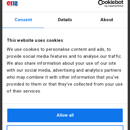
elektrickou ochranu. použití vysoce kvalitních izolačních materiálů,
správné připojení kabelů a dodržování bezpečnostních předpisů jsou
zásadní!
Consent
Details
About
Instalace vzduchotěsných
přisazených krabic
This website uses cookies
Přisazené krabice se montují pomocí šroubů nebo hmoždinek. Na
We use cookies to personalise content and ads, to
rozdíl od zapuštěných krabic nevyžadují frézování ani řezání otvorů do
provide social media features and to analyse our traffic.
stěny. Pomocí vrtačky a vhodného vrtáku vyvrtejte otvory podle
označení upevňovacích bodů, poté umístěte krabici na plánované
We also share information about your use of our site
místo a připevněte ji. Dalším krokem je připojení příslušných
with our social media, advertising and analytics partners
elektrických kabelů do zásuvek nebo konektorů v hermetickém boxu.
Ujistěte se, že jsou všechna připojení dobře zajištěna!
who may combine it with other information that you’ve
provided to them or that they’ve collected from your use
V naší nabídce najdete různé přisazené boxy, které se hodí k mnoha
řešením na stavbě. Dodatečně si můžete vybrat přisazené boxy v
of their services.
různých barvách, např. černé. Kontaktujte nás prosím. Poskytujeme
vysoce kvalitní produkty a profesionální poradenství při výběru
vhodných instalačních řešení.
Allow all