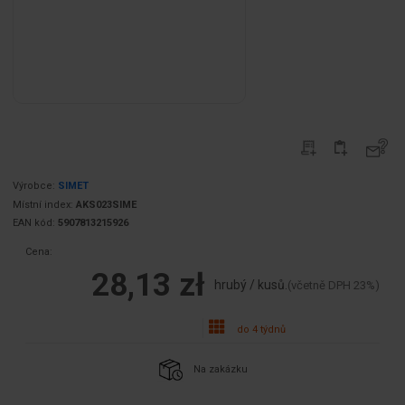
Výrobce:
SIMET
Místní index:
AKS023SIME
EAN kód:
5907813215926
Cena:
28,13 zł
hrubý / kusů.
(včetně DPH 23%)
do 4 týdnů
Na zakázku