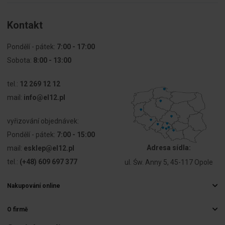
Zawiera
Ano
Kontakt
stupeň Krytí IP20
źródło
światła
Pondělí - pátek:
7:00 - 17:00
Sobota:
8:00 - 13:00
s propojovacím kabelem LGy 0,5 mm2.
Znamionowe
230 ... 230 V
napięcie
tel.:
pracy Ue
12 269 12 12
Pomocí redukční podložky pR 13/22 je možné namontovat
mail:
info@el12.pl
výbojky KLP 10 a KLP 20 do montážních otvorů ø 22.
Rodzaj
AC/DC
napięcia
vyřizování objednávek:
Lampa je vyrobena se střídajícími se barvami zeleného a
Pondělí - pátek:
7:00 - 15:00
Rodzaj
Połączenie
červeného světla.
Adresa sídla:
mail:
esklep@el12.pl
połączenia
śrubowe
elektrycznego
tel.:
(+48) 609 697 377
ul. Św. Anny 5, 45-117 Opole
Kształt
Okrągły
Nakupování online
soczewki
Často kladené otázky
O firmě
Způsoby doručení
Rodzaj
Wysoki
Velkoobchod s elektrospotřebiči
Platby