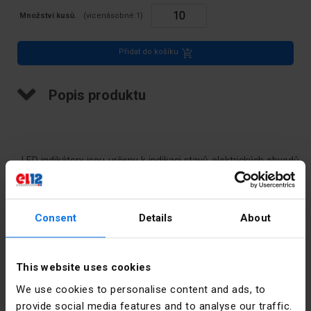
Množství kusů.
(vícenásobné:
1
)
Přidat do košíku
Popis produktu
LED indikátory jsou určeny k indikaci stavů elektrických obvodů.
Skládají se z jednobarevných nebo dvoubarevných LED o
průměru 3, 5, 10 a 20 mm a rezistoru, diody a patice.
Consent
Details
About
Jsou alternativním řešením k žárovkám, neonovým a jiným
lampám.
Technické údaje
This website uses cookies
Vyznačují se zejména:|
We use cookies to personalise content and ads, to
Barva
Červený
provide social media features and to analyse our traffic.