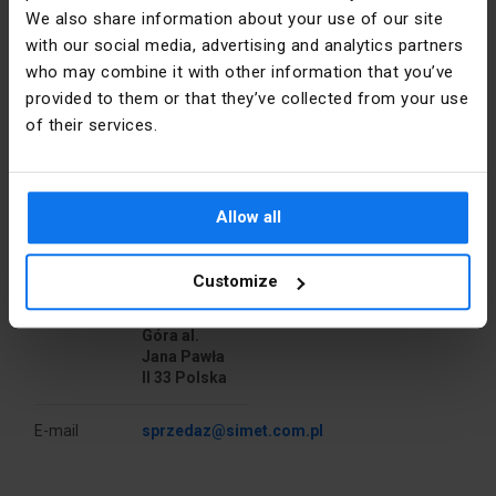
We also share information about your use of our site
Jmenovité
230
with our social media, advertising and analytics partners
napětí [V]
dlouhá životnost (při 6 h/den – min. 12 let)
who may combine it with other information that you’ve
provided to them or that they’ve collected from your use
Přesná
Červená/zelená
of their services.
barva
vysoká svítivost
< br/>
PKWIU
26.11.22.0
Podrobnosti o výrobci
Allow all
odolnost proti přepětí
Výrobce
SIMET S.A.
Další technické údaje
Customize
Adresa
58-506
Liczba
1
Jelenia
snadná instalace
sygnalizatorów
Góra al.
świetlnych
Jana Pawła
II 33 Polska
Kolor
Biały
nízká spotřeba energie
soczewek
E-mail
sprzedaz@simet.com.pl
spolehlivost
Rodzaj
LED
trzonka