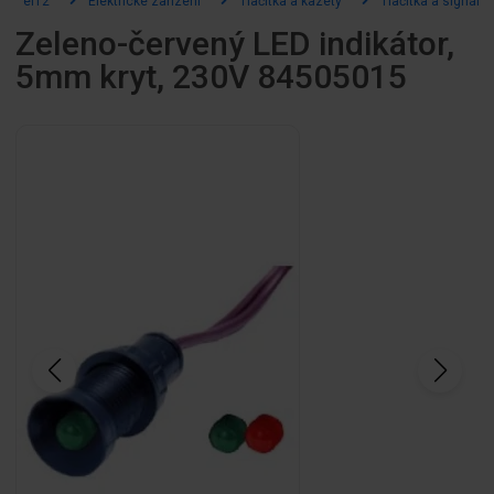
el12
Elektrické zařízení
Tlačítka a kazety
Tlačítka a signální
Zeleno-červený LED indikátor,
5mm kryt, 230V 84505015