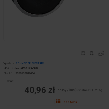
Výrobce:
SCHNEIDER ELECTRIC
Místní index:
AKS211SCHN
EAN kód:
3389110887464
Cena:
40,96 zł
hrubý / kusů.
(včetně DPH 23%)
do 4 týdnů