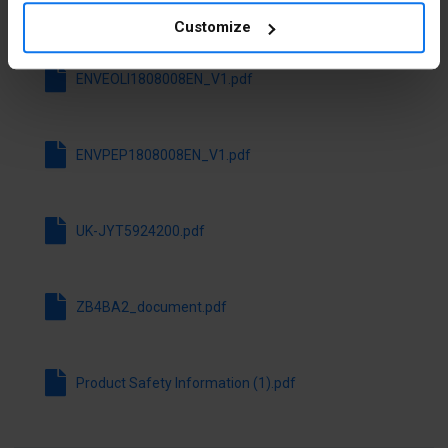
Stáhnout všechny soubory
Customize
Średnica
22.5 mm
otworu
ENVEOLI1808008EN_V1.pdf
Rodzaj
Płaski
przycisku
ENVPEP1808008EN_V1.pdf
Możliwość
Ne
podświetlenia
UK-JYT5924200.pdf
Z pokrywą
Ne
ochronną
ZB4BA2_document.pdf
Z nadrukiem
Ne
Bez
Ne
samopowrotu
Product Safety Information (1).pdf
Z
Ano