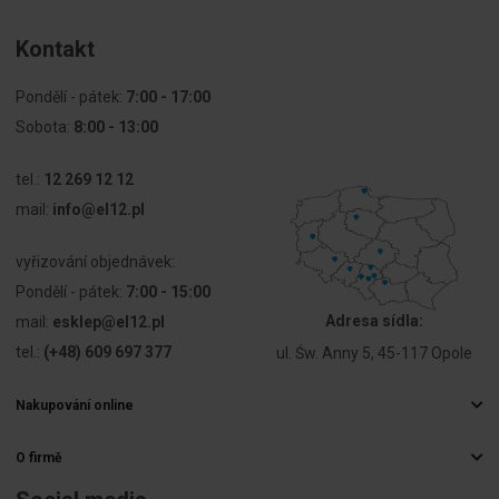
samopowrotem
Kontakt
Z
Ano
pierścieniem
czołowym
Pondělí - pátek:
7:00 - 17:00
Sobota:
8:00 - 13:00
Materiał
Metal
pierścienia
tel.:
12 269 12 12
czołowego
mail:
info@el12.pl
Kolor
Chrom
vyřizování objednávek:
pierścienia
czołowego
Pondělí - pátek:
7:00 - 15:00
Adresa sídla:
mail:
esklep@el12.pl
Stopień
IP66
tel.:
(+48) 609 697 377
ul. Św. Anny 5, 45-117 Opole
ochrony (IP)
strony
czołowej
Nakupování online
Často kladené otázky
Stopień
13
O firmě
Způsoby doručení
ochrony
Velkoobchod s elektrospotřebiči
Platby