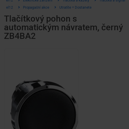
el12
Elektrické zařízení
Tlačítka a kazety
Tlačítka a signální
el12
Propagační akce
Utratíte = Dostanete
Tlačítkový pohon s
automatickým návratem, černý
ZB4BA2