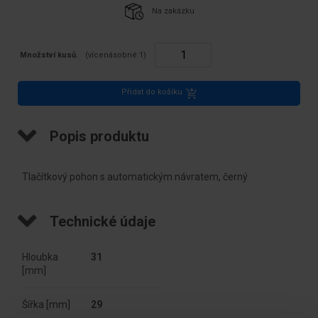
Na zakázku
Množství kusů.
(vícenásobné:
1
)
Přidat do košíku
Popis produktu
Tlačítkový pohon s automatickým návratem, černý
Technické údaje
Hloubka
31
[mm]
Šířka [mm]
29