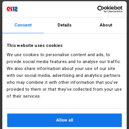
Montážní
22
průměr
[mm]
Consent
Details
About
Podrobnosti o výrobci
Výška [mm]
29
Výrobce
Schneider
This website uses cookies
PKWIU
27.11.61.0
Electric
We use cookies to personalise content and ads, to
Polska
provide social media features and to analyse our traffic.
Další technické údaje
We also share information about your use of our site
Adresa
02-673
Warszawa
with our social media, advertising and analytics partners
Kolor
Czarny
Konstruktorska
who may combine it with other information that you’ve
przycisku
12 Polska
provided to them or that they’ve collected from your use
of their services.
Liczba
1
E-mail
poland.helpdesk@se.com
pozycji
sterowniczych
Soubory ke stažení
Allow all
Kształt
Okrągły
soczewki