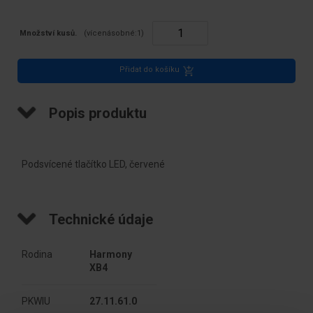
Množství kusů.
(vícenásobné:
1
)
Přidat do košíku
Popis produktu
Podsvícené tlačítko LED, červené
Technické údaje
Rodina
Harmony 
XB4
PKWIU
27.11.61.0