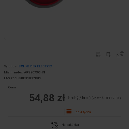
Výrobce:
SCHNEIDER ELECTRIC
Místní index:
AKS207SCHN
EAN kód:
3389110889819
Cena:
54,88 zł
hrubý / kusů.
(včetně DPH 23%)
do 4 týdnů
Na zakázku