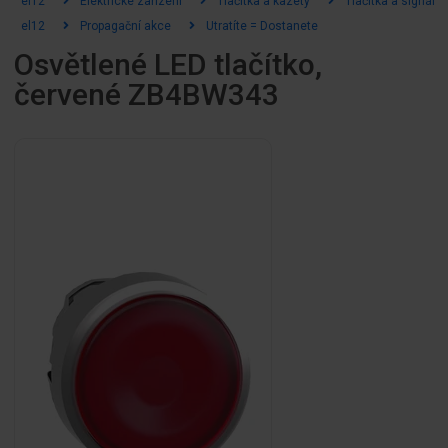
el12
Elektrické zařízení
Tlačítka a kazety
Tlačítka a signální
el12
Propagační akce
Utratíte = Dostanete
Osvětlené LED tlačítko,
červené ZB4BW343