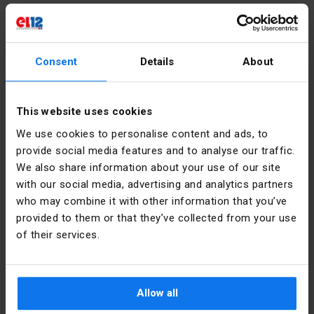
Další technické údaje
Consent
Details
About
Kolor
Czerwony
Podrobnosti o výrobci
przycisku
Výrobce
Schneider
This website uses cookies
Liczba
1
Electric
pozycji
We use cookies to personalise content and ads, to
Polska
sterowniczych
provide social media features and to analyse our traffic.
We also share information about your use of our site
Adresa
02-673
Kształt
Okrągły
Warszawa
with our social media, advertising and analytics partners
soczewki
Konstruktorska
who may combine it with other information that you’ve
12 Polska
provided to them or that they’ve collected from your use
Średnica
22.5 mm
otworu
of their services.
E-mail
poland.helpdesk@se.com
Rodzaj
Płaski
Soubory ke stažení
przycisku
Allow all