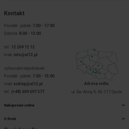
Kolor
Chrom
Kontakt
pierścienia
czołowego
Pondělí - pátek:
7:00 - 17:00
Sobota:
8:00 - 13:00
Stopień
IP66
ochrony (IP)
tel.:
12 269 12 12
strony
czołowej
mail:
info@el12.pl
Stopień
Inne
vyřizování objednávek:
ochrony
Pondělí - pátek:
7:00 - 15:00
części
czołowej
Adresa sídla:
mail:
esklep@el12.pl
(NEMA)
tel.:
(+48) 609 697 377
ul. Św. Anny 5, 45-117 Opole
Nakupování online
Často kladené otázky
O firmě
Způsoby doručení
Velkoobchod s elektrospotřebiči
Platby