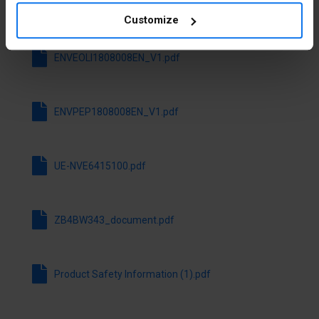
Możliwość
Ano
podświetlenia
Stáhnout všechny soubory
Customize
Z pokrywą
Ne
ENVEOLI1808008EN_V1.pdf
ochronną
Z nadrukiem
Ne
ENVPEP1808008EN_V1.pdf
Bez
Ne
samopowrotu
UE-NVE6415100.pdf
Z
Ano
samopowrotem
ZB4BW343_document.pdf
Z
Ano
pierścieniem
czołowym
Product Safety Information (1).pdf
Materiał
Metal
pierścienia
czołowego