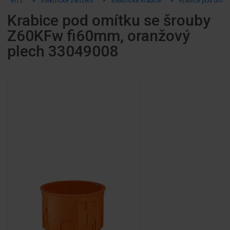
el12
Elektrické zařízení
Elektrické krabice
Krabice pod omítk
Krabice pod omítku se šrouby
Z60KFw fi60mm, oranžový
plech 33049008