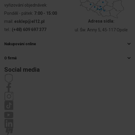
záznamů
vyřizování objednávek:
Pondělí - pátek:
7:00 - 15:00
Průměr
60
Adresa sídla:
mail:
esklep@el12.pl
namontovaného
tel.:
(+48) 609 697 377
ul. Św. Anny 5, 45-117 Opole
zařízení
[mm]
Nakupování online
PKWIU
27.33.13.0
Často kladené otázky
O firmě
Způsoby doručení
Velkoobchod s elektrospotřebiči
Platby
Social media
Další technické údaje
Kariéra
Právo na odstoupení od smlouvy
Kontaktní údaje
Předpisy
Sposób
Montaż
Zásady ochrany osobních údajů
montażu
podtynkowy
Stížnosti
Model/kształt/forma
Okrągły
Rodzaj
Puszka
budowy
elektroinstalacyjna