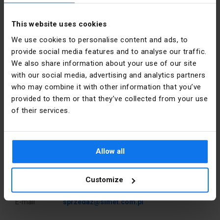
Kryt signalizace PS60.
[mm]
This website uses cookies
Barva
Pomerančový
We use cookies to personalise content and ads, to
provide social media features and to analyse our traffic.
Formulář
Kolo
We also share information about your use of our site
with our social media, advertising and analytics partners
Materiál
PP
who may combine it with other information that you’ve
Podrobnosti o výrobci
provided to them or that they’ve collected from your use
Instalace
Zapuštěné
of their services.
Výrobce
SIMET S.A.
Pokrýt
ŽÁDNÝ
Adresa
58-506
Jelenia
Typ
Ke zdi
Allow all
Góra al.
Jana Pawła
Šířka [mm]
63
II 33 Polska
Customize
Typ
Na 
E-mail
sprzedaz@simet.com.pl
příslušenství