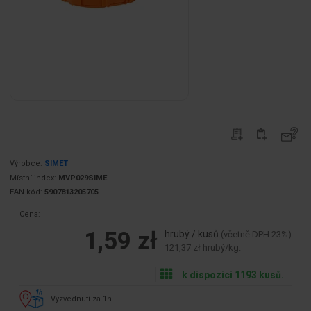
Výrobce:
SIMET
Místní index:
MVP029SIME
EAN kód:
5907813205705
Cena:
1,59 zł
hrubý / kusů.
(včetně DPH 23%)
121,37 zł hrubý/kg.
k dispozici 1193 kusů.
Vyzvednutí za 1h