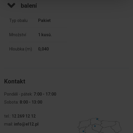
balení
Hmotnost [g]
13,1
Typ obalu
Pakiet
Počet
2
šroubů/
šroubů
Množství
1 kusů.
Požární
Nelze použít
Hloubka (m)
0,040
odolnost
Počet
1
segmentů
Kontakt
Požární
650
odolnost [°C]
Pondělí - pátek:
7:00 - 17:00
Sobota:
8:00 - 13:00
Pro
Nelze použít
modulární
tel.:
12 269 12 12
zařízení
mail:
info@el12.pl
Počet
4