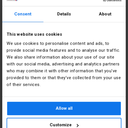
Další technické údaje
Consent
Details
About
Wbudowany
Ne
Podrobnosti o výrobci
transformator
This website uses cookies
We use cookies to personalise content and ads, to
Výrobce
Schneider
Z
Ne
Electric
provide social media features and to analyse our traffic.
wbudowanym
Polska
rezystorem
We also share information about your use of our site
ograniczającym
with our social media, advertising and analytics partners
Adresa
02-673
who may combine it with other information that you’ve
Warszawa
Zawiera
Ano
provided to them or that they’ve collected from your use
Konstruktorska
źródło
of their services.
12 Polska
światła
E-mail
poland.helpdesk@se.com
Z
Ano
wbudowaną
Allow all
diodą
Soubory ke stažení
Oprawka
Inne
Customize