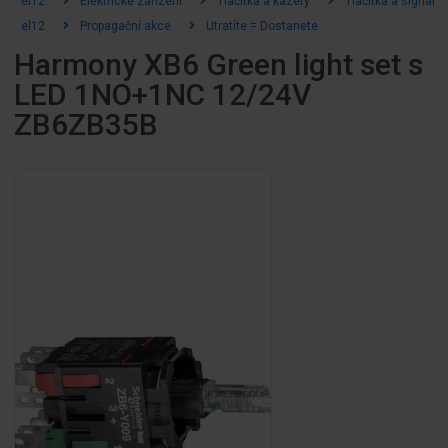
el12
Elektrické zařízení
Tlačítka a kazety
Tlačítka a signální
el12
Propagační akce
Utratíte = Dostanete
Harmony XB6 Green light set s
LED 1NO+1NC 12/24V
ZB6ZB35B