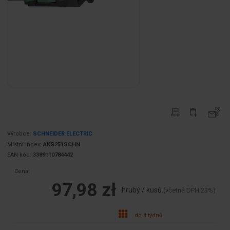
Výrobce:
SCHNEIDER ELECTRIC
Místní index:
AKS251SCHN
EAN kód:
3389110784442
Cena:
97,98 zł
hrubý / kusů.
(včetně DPH 23%)
do 4 týdnů