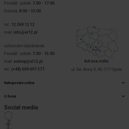
Pondělí - pátek:
7:00 - 17:00
Sposób
Połączenie
Sobota:
8:00 - 13:00
przyłączenia
wtykowe
obwodu
płaskie
tel.:
12 269 12 12
pomocniczego
mail:
info@el12.pl
Kolor lampy
Zielony
vyřizování objednávek:
Pondělí - pátek:
7:00 - 15:00
Sposób
Montaż
mocowania
czołowy
Adresa sídla:
mail:
esklep@el12.pl
tel.:
(+48) 609 697 377
ul. Św. Anny 5, 45-117 Opole
Nakupování online
Často kladené otázky
O firmě
Způsoby doručení
Velkoobchod s elektrospotřebiči
Platby
Social media
Kariéra
Právo na odstoupení od smlouvy
Kontaktní údaje
Předpisy
Zásady ochrany osobních údajů
Stížnosti