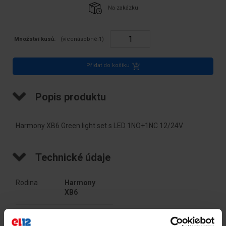
Na zakázku
Množství kusů.
(vícenásobné:
1
)
Přidat do košíku
Popis produktu
Harmony XB6 Green light set s LED 1NO+1NC 12/24V
Technické údaje
Rodina
Harmony 
XB6
PKWIU
27.11.61.0