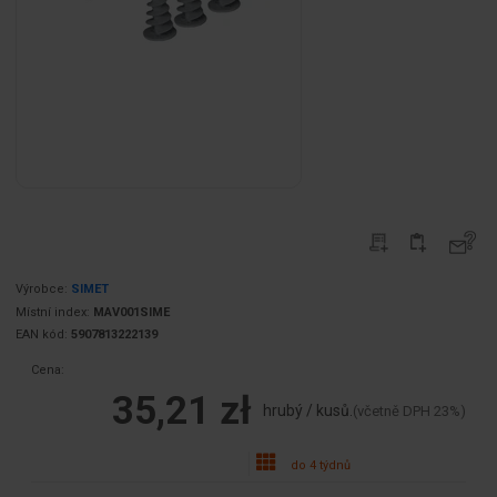
Výrobce:
SIMET
Místní index:
MAV001SIME
EAN kód:
5907813222139
Cena:
35,21 zł
hrubý / kusů.
(včetně DPH 23%)
do 4 týdnů