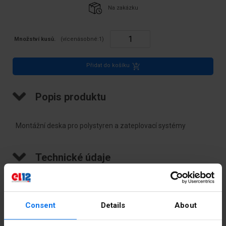
Na zakázku
Množství kusů.
(vícenásobné:
1
)
Přidat do košíku
Popis produktu
Montážní deska pro polystyren a zateplovací systémy
Technické údaje
Barva
Bílý
Consent
Details
About
Šířka [mm]
110