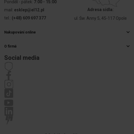
Pondělí - pátek:
7:00 - 15:00
Adresa sídla:
mail:
esklep@el12.pl
tel.:
(+48) 609 697 377
ul. Św. Anny 5, 45-117 Opole
Nakupování online
Často kladené otázky
O firmě
Způsoby doručení
Velkoobchod s elektrospotřebiči
Platby
Social media
Kariéra
Právo na odstoupení od smlouvy
Kontaktní údaje
Předpisy
Zásady ochrany osobních údajů
Stížnosti