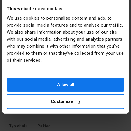
Průměr
60
[mm]
This website uses cookies
We use cookies to personalise content and ads, to
Výška [mm]
110
provide social media features and to analyse our traffic.
Podrobnosti o výrobci
We also share information about your use of our site
Přesná
Bílý
with our social media, advertising and analytics partners
barva
Výrobce
SIMET S.A.
who may combine it with other information that you’ve
provided to them or that they’ve collected from your use
PKWIU
27.33.13.0
Adresa
58-506
of their services.
Jelenia
Góra al.
Další technické údaje
Jana Pawła
II 33 Polska
Allow all
Materiał
Tworzywo
sztuczne
E-mail
sprzedaz@simet.com.pl
Customize
Powierzchnia
110x110
balení
montażowa
mm
Typ obalu
Pakiet