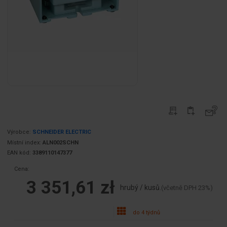
Výrobce:
SCHNEIDER ELECTRIC
Místní index:
ALN002SCHN
EAN kód:
3389110147377
Cena:
3 351,61 zł
hrubý / kusů.
(včetně DPH 23%)
do 4 týdnů