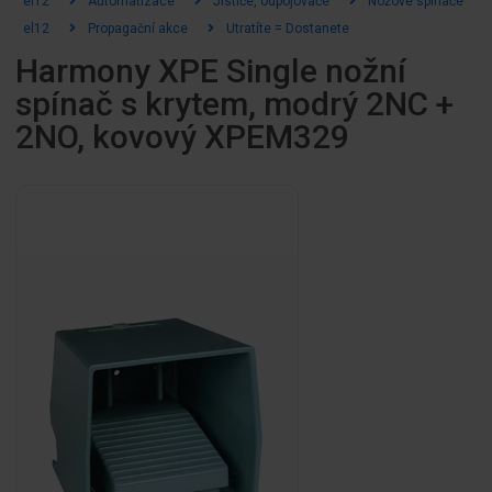
el12
Automatizace
Jističe, odpojovače
Nožové spínače
el12
Propagační akce
Utratíte = Dostanete
Harmony XPE Single nožní
spínač s krytem, modrý 2NC +
2NO, kovový XPEM329