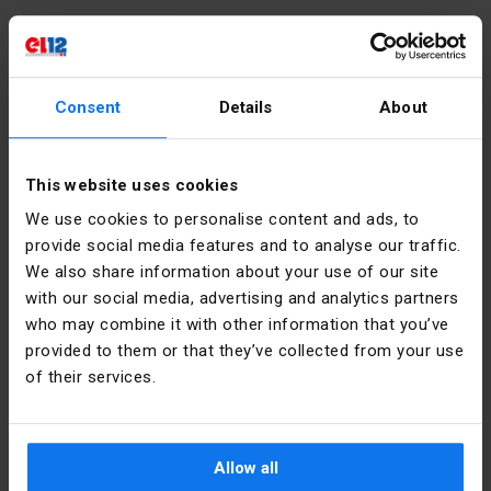
Další technické údaje
Rodzaj
WŁĄCZ lub
Consent
Details
About
polecenia
WYŁĄCZ
Podrobnosti o výrobci
Z osłoną
Ano
This website uses cookies
Výrobce
Schneider
ochronną
Electric
We use cookies to personalise content and ads, to
Polska
provide social media features and to analyse our traffic.
Z blokadą
Ne
We also share information about your use of our site
Adresa
02-673
with our social media, advertising and analytics partners
Materiał
Metal
Warszawa
who may combine it with other information that you’ve
Konstruktorska
12 Polska
provided to them or that they’ve collected from your use
Z izolacją
Ne
ochronną
of their services.
E-mail
poland.helpdesk@se.com
Kolor
Niebieski
Soubory ke stažení
Allow all
Liczba
2