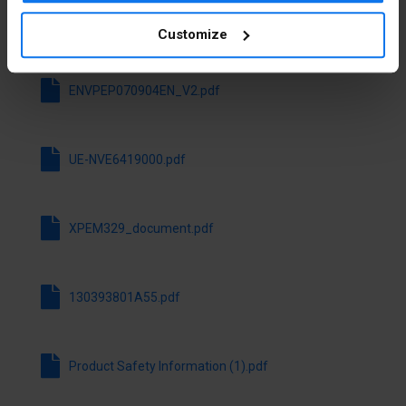
styków
rozwiernych
Customize
Stáhnout všechny soubory
Liczba
2
styków
ENVPEP070904EN_V2.pdf
zwiernych
Liczba
0
UE-NVE6419000.pdf
styków
przełącznych
Bez
Ne
XPEM329_document.pdf
samopowrotu
Do układów
Ano
130393801A55.pdf
bezpieczeństwa
Znamionowy
3 A
prąd pracy Ie
Product Safety Information (1).pdf
dla AC-15,
230 V