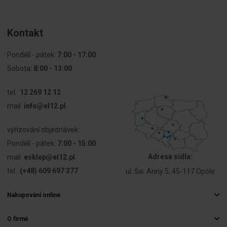
Stopień
IP66
ochrony (IP)
Kontakt
Stopień
Inne
Pondělí - pátek:
7:00 - 17:00
ochrony
Sobota:
8:00 - 13:00
(NEMA)
tel.:
12 269 12 12
Szerokość
160 mm
mail:
info@el12.pl
Wysokość
135 mm
vyřizování objednávek:
Pondělí - pátek:
7:00 - 15:00
Głębokość
186 mm
Adresa sídla:
mail:
esklep@el12.pl
tel.:
(+48) 609 697 377
ul. Św. Anny 5, 45-117 Opole
Nakupování online
Často kladené otázky
O firmě
Způsoby doručení