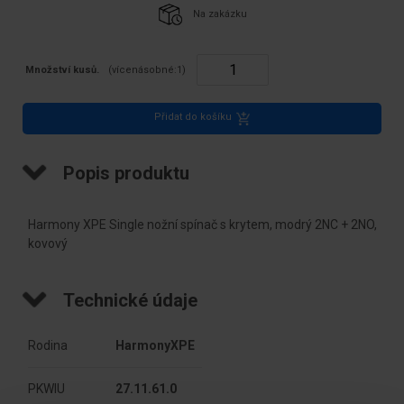
Na zakázku
Množství kusů.
(vícenásobné:
1
)
Přidat do košíku
Popis produktu
Harmony XPE Single nožní spínač s krytem, modrý 2NC + 2NO,
kovový
Technické údaje
Rodina
HarmonyXPE
PKWIU
27.11.61.0