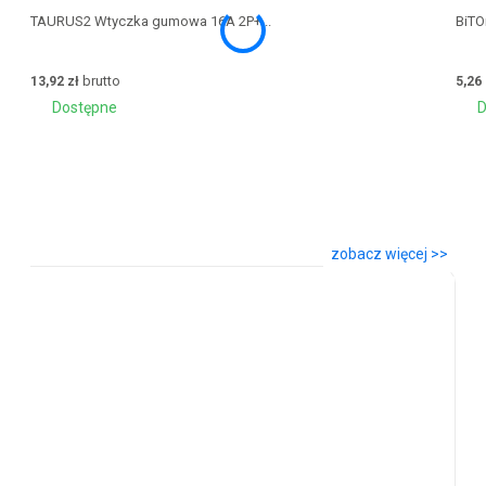
Sprawdź polecane
zobacz więcej >>
TAURUS2 Wtyczka gumowa 16A 2P+...
BiTO