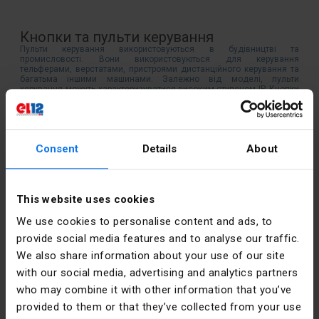
Кнопки та пульти керування
Пульти керування використовуються в будівництві та
промисловості. Вони використовуються для керування
тельферами, верстатами, пристроями дистанційного керування та
багатьма іншими машинами. Залежно від моделі, пульти
керування можуть характеризуватися високим ступенем IP. Кнопки
і пульти призначені для роботи в електричних колах з напругою не
вище 400В змінного струму і 230В постійного струму.
Consent
Details
About
Контакт
This website uses cookies
понеділок п'ятниця:
7:00 -
17:00
We use cookies to personalise content and ads, to
provide social media features and to analyse our traffic.
Субота:
8:00 - 13:00
We also share information about your use of our site
with our social media, advertising and analytics partners
тел.:
12 269 12 12
who may combine it with other information that you’ve
iмейл:
info@el12.pl
provided to them or that they’ve collected from your use