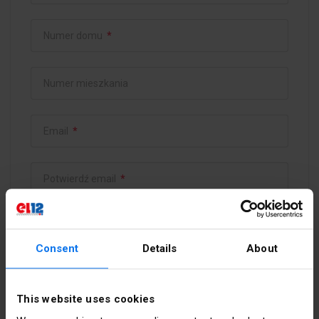
Numer domu
*
Numer mieszkania
Email
*
Potwierdź email
*
Hasło
*
Consent
Details
About
Potwierdź hasło
*
This website uses cookies