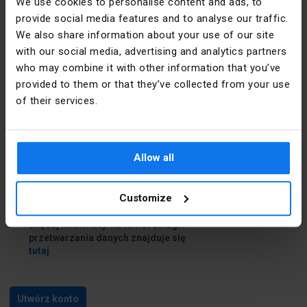
We use cookies to personalise content and ads, to
provide social media features and to analyse our traffic.
Dane do dostawy
We also share information about your use of our site
with our social media, advertising and analytics partners
who may combine it with other information that you’ve
Chcę podać inne dane do dostawy
provided to them or that they’ve collected from your use
of their services.
Zapoznałem się i akceptuję
regulamin
i
Politykę prywatności
Allow all
Zapoznałem się z treścią
klauzuli
informacyjnej
Customize
Chcę skorzystać z usługi Newsletter.
Więcej informacji na temat usługi i
przetwarzania danych znajduje się
tutaj
Utwórz konto