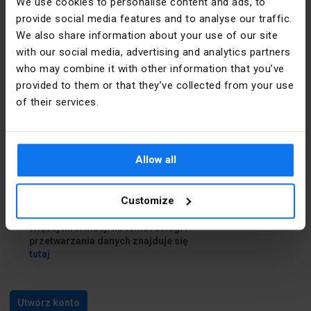
We use cookies to personalise content and ads, to
provide social media features and to analyse our traffic.
Dane do dostawy
We also share information about your use of our site
with our social media, advertising and analytics partners
who may combine it with other information that you’ve
Chcę podać inne dane do dostawy
provided to them or that they’ve collected from your use
of their services.
Zapoznałem się i akceptuję
regulamin
i
Politykę prywatności
Allow all
Zapoznałem się z treścią
klauzuli
informacyjnej
Customize
Chcę skorzystać z usługi Newsletter.
Więcej informacji na temat usługi i
przetwarzania danych znajduje się
tutaj
Utwórz konto