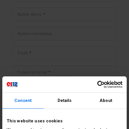
Numer domu
*
Numer mieszkania
Email
*
Potwierdź email
*
Hasło
*
Consent
Details
About
Potwierdź hasło
*
This website uses cookies