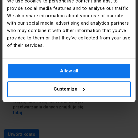
We use cookies to personalise content and ads, to
provide social media features and to analyse our traffic.
Dane do dostawy
We also share information about your use of our site
with our social media, advertising and analytics partners
who may combine it with other information that you’ve
Chcę podać inne dane do dostawy
provided to them or that they’ve collected from your use
of their services.
Zapoznałem się i akceptuję
regulamin
i
Politykę prywatności
Allow all
Zapoznałem się z treścią
klauzuli
informacyjnej
Customize
Chcę skorzystać z usługi Newsletter.
Więcej informacji na temat usługi i
przetwarzania danych znajduje się
tutaj
Utwórz konto