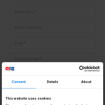
Numer domu
*
Numer mieszkania
Email
*
Potwierdź email
*
Hasło
*
Consent
Details
About
Potwierdź hasło
*
This website uses cookies