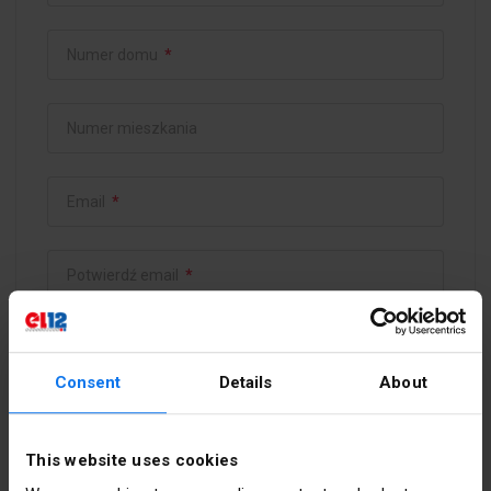
Numer domu
*
Numer mieszkania
Email
*
Potwierdź email
*
Hasło
*
Consent
Details
About
Potwierdź hasło
*
This website uses cookies