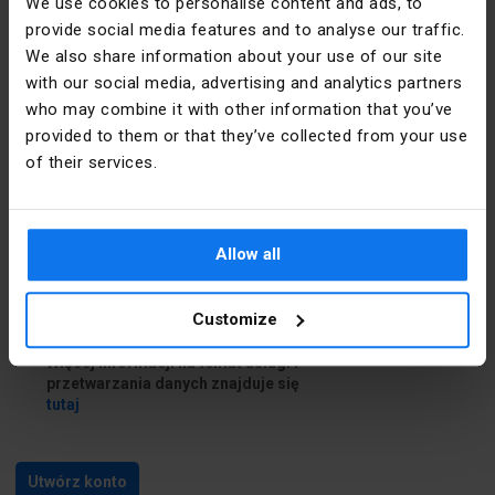
We use cookies to personalise content and ads, to
provide social media features and to analyse our traffic.
Dane do dostawy
We also share information about your use of our site
with our social media, advertising and analytics partners
who may combine it with other information that you’ve
Chcę podać inne dane do dostawy
provided to them or that they’ve collected from your use
of their services.
Zapoznałem się i akceptuję
regulamin
i
Politykę prywatności
Allow all
Zapoznałem się z treścią
klauzuli
informacyjnej
Customize
Chcę skorzystać z usługi Newsletter.
Więcej informacji na temat usługi i
przetwarzania danych znajduje się
tutaj
Utwórz konto