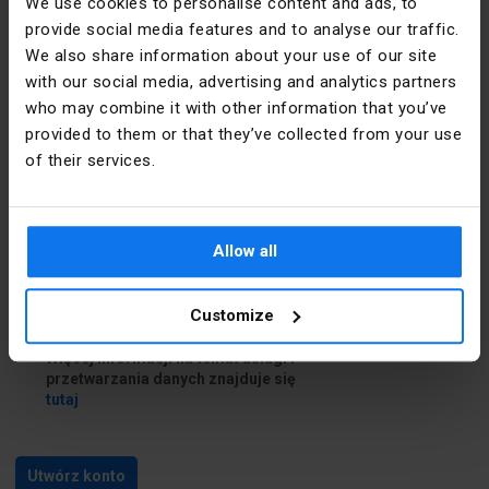
We use cookies to personalise content and ads, to
provide social media features and to analyse our traffic.
Dane do dostawy
We also share information about your use of our site
with our social media, advertising and analytics partners
who may combine it with other information that you’ve
Chcę podać inne dane do dostawy
provided to them or that they’ve collected from your use
of their services.
Zapoznałem się i akceptuję
regulamin
i
Politykę prywatności
Allow all
Zapoznałem się z treścią
klauzuli
informacyjnej
Customize
Chcę skorzystać z usługi Newsletter.
Więcej informacji na temat usługi i
przetwarzania danych znajduje się
tutaj
Utwórz konto