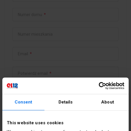
Numer domu
*
Numer mieszkania
Email
*
Potwierdź email
*
Hasło
*
Consent
Details
About
Potwierdź hasło
*
This website uses cookies