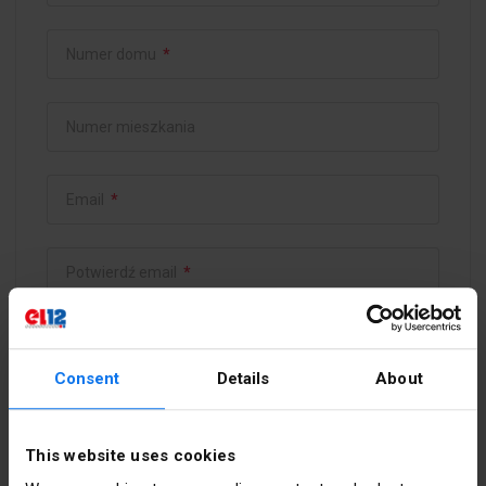
Numer domu
*
Numer mieszkania
Email
*
Potwierdź email
*
Hasło
*
Consent
Details
About
Potwierdź hasło
*
This website uses cookies