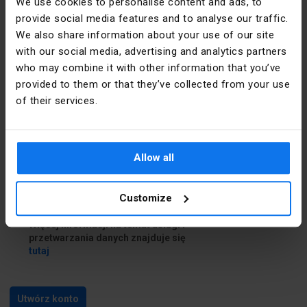
We use cookies to personalise content and ads, to
provide social media features and to analyse our traffic.
Dane do dostawy
We also share information about your use of our site
with our social media, advertising and analytics partners
who may combine it with other information that you’ve
Chcę podać inne dane do dostawy
provided to them or that they’ve collected from your use
of their services.
Zapoznałem się i akceptuję
regulamin
i
Politykę prywatności
Allow all
Zapoznałem się z treścią
klauzuli
informacyjnej
Customize
Chcę skorzystać z usługi Newsletter.
Więcej informacji na temat usługi i
przetwarzania danych znajduje się
tutaj
Utwórz konto