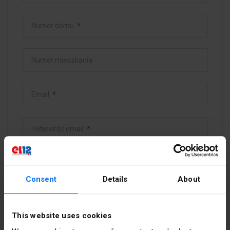
Numer domu
*
Numer mieszkania
Email
*
Potwierdź email
*
Hasło
*
Consent
Details
About
Potwierdź hasło
*
This website uses cookies