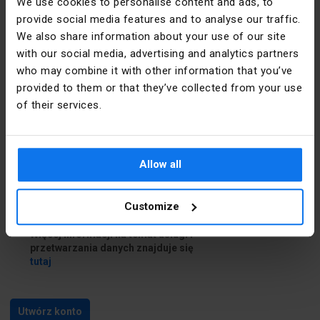
We use cookies to personalise content and ads, to
provide social media features and to analyse our traffic.
Dane do dostawy
We also share information about your use of our site
with our social media, advertising and analytics partners
who may combine it with other information that you’ve
Chcę podać inne dane do dostawy
provided to them or that they’ve collected from your use
of their services.
Zapoznałem się i akceptuję
regulamin
i
Politykę prywatności
Allow all
Zapoznałem się z treścią
klauzuli
informacyjnej
Customize
Chcę skorzystać z usługi Newsletter.
Więcej informacji na temat usługi i
przetwarzania danych znajduje się
tutaj
Utwórz konto