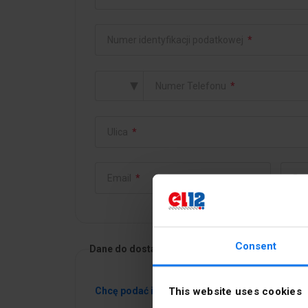
Numer identyfikacji podatkowej
*
▾
Numer Telefonu
*
Ulica
*
Email
*
Pot
Consent
Dane do dostawy
This website uses cookies
Chcę podać inne dane do dostawy