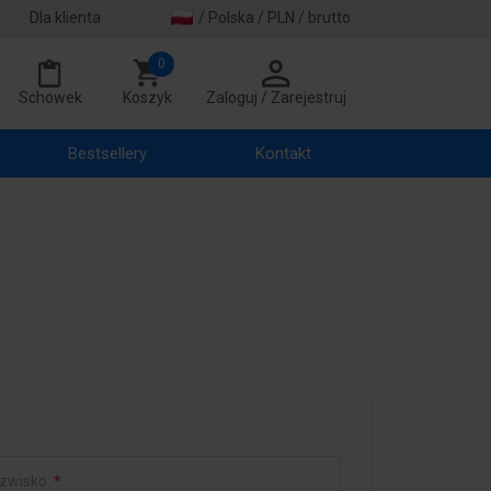
Dla klienta
/ Polska / PLN / brutto
0
Schowek
Koszyk
Zaloguj / Zarejestruj
Bestsellery
Kontakt
zwisko
*