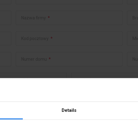
Nazwa firmy
*
Br
Kod pocztowy
*
Mi
Numer domu
*
Nu
wierdź email
*
Hasło
*
Details