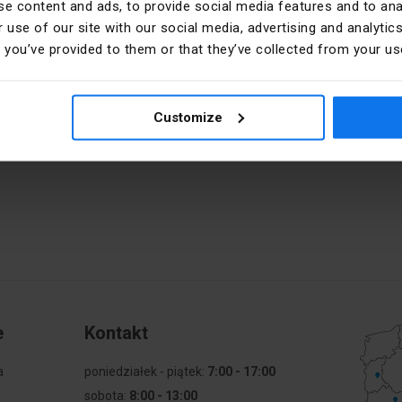
e content and ads, to provide social media features and to anal
 use of our site with our social media, advertising and analyt
t you’ve provided to them or that they’ve collected from your use
ykę prywatności
nej
Customize
formacji na temat usługi i przetwarzania danych znajduje
e
Kontakt
a
poniedziałek - piątek:
7:00 - 17:00
sobota:
8:00 - 13:00