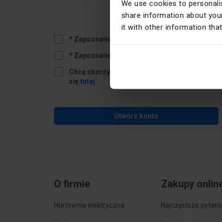
We use cookies to personalis
share information about your
it with other information tha
Zapoznałem się i akceptuję
regulamin
i
Polit
Zapoznałem się z treścią
klauzuli informacyj
Chcę skorzystać z usługi Newsletter. Więcej in
się
tutaj
Utwórz konto
O firmie
Zakupy onlin
Hurtownia elektryczna
Najczęstsze pytani