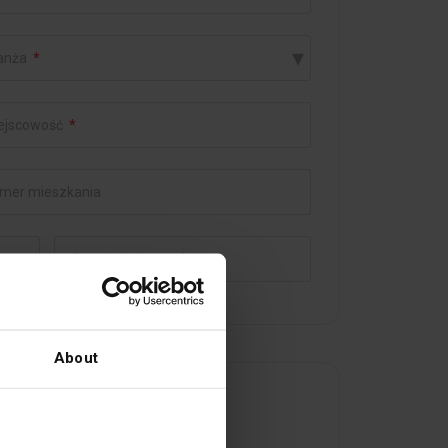
▾
anża
*
ejscowość
*
mer mieszkania
Potwierdź hasło
*
About