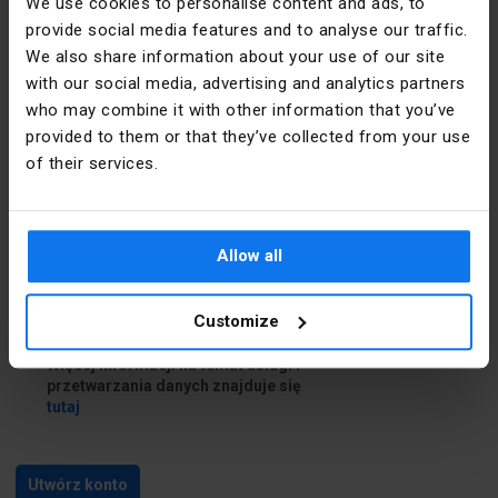
We use cookies to personalise content and ads, to
provide social media features and to analyse our traffic.
Dane do dostawy
We also share information about your use of our site
with our social media, advertising and analytics partners
who may combine it with other information that you’ve
Chcę podać inne dane do dostawy
provided to them or that they’ve collected from your use
of their services.
Zapoznałem się i akceptuję
regulamin
i
Politykę prywatności
Allow all
Zapoznałem się z treścią
klauzuli
informacyjnej
Customize
Chcę skorzystać z usługi Newsletter.
Więcej informacji na temat usługi i
przetwarzania danych znajduje się
tutaj
Utwórz konto