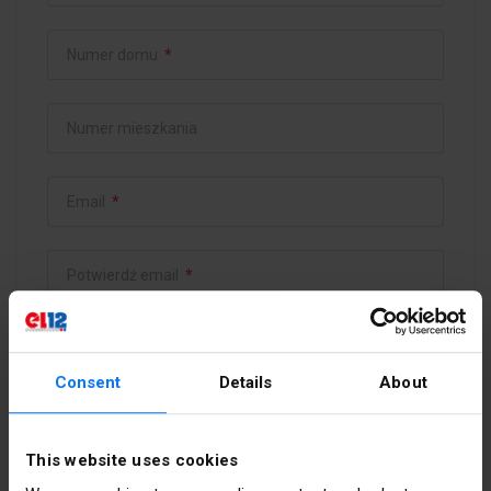
Numer domu
*
Numer mieszkania
Email
*
Potwierdź email
*
Hasło
*
Consent
Details
About
Potwierdź hasło
*
This website uses cookies